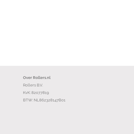
Over Rollers.nl
Rollers B.V.
KvK: 82077819
BTW: NL862328147B01