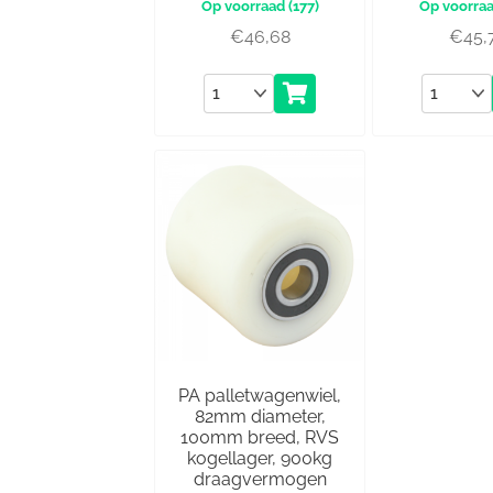
(177)
€
46,68
€
45,
Aantal
Aantal
PA palletwagenwiel,
82mm diameter,
100mm breed, RVS
kogellager, 900kg
draagvermogen