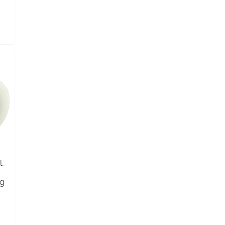
l,
kg