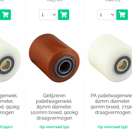
Aantal
Aantal
genwiel,
Gietijzeren
PA palletwagenwie
meter,
palletwagenwiel,
82mm diameter,
d, 950kg
85mm diameter,
90mm breed, 775
rmogen
100mm breed, 900kg
draagvermogen
draagvermogen
(250+)
(52)
(52)