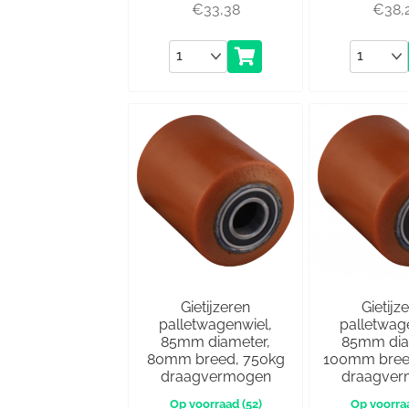
€
33,38
€
38,
Aantal
Aantal
Gietijzeren
Gietijz
palletwagenwiel,
palletwag
85mm diameter,
85mm dia
80mm breed, 750kg
100mm bree
draagvermogen
draagve
(52)