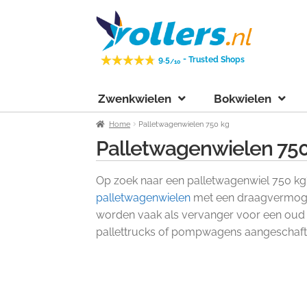
Ga
Ga
door
naar
naar
de
-
9.5
Trusted Shops
/10
navigatie
inhoud
Zwenkwielen
Bokwielen
Home
Palletwagenwielen 750 kg
Palletwagenwielen 750
Op zoek naar een palletwagenwiel 750 kg?
palletwagenwielen
met een draagvermoge
worden vaak als vervanger voor een oud
pallettrucks of pompwagens aangeschaft