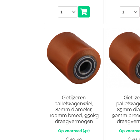
Aantal
Aantal
Gietijzeren
Gietijz
palletwagenwiel,
palletwag
82mm diameter,
85mm dia
100mm breed, 950kg
90mm breed
draagvermogen
draagve
(42)
€
49,40
€
46,