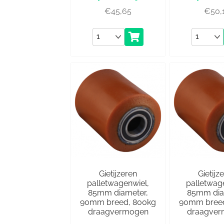
€
45,65
€
50,
Aantal
Aantal
Gietijzeren
Gietijz
palletwagenwiel,
palletwag
85mm diameter,
85mm dia
90mm breed, 800kg
90mm breed
draagvermogen
draagve