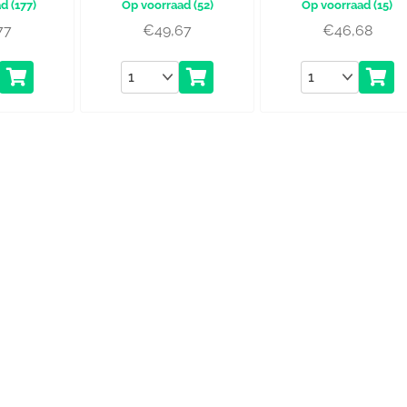
(177)
(52)
(15)
77
€
49,67
€
46,68
Aantal
Aantal