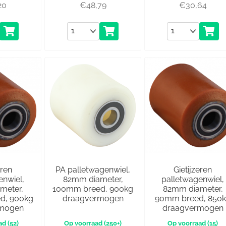
20
€
48,79
€
30,64
Aantal
Aantal
eren
PA palletwagenwiel,
Gietijzeren
enwiel,
82mm diameter,
palletwagenwiel,
meter,
100mm breed, 900kg
82mm diameter,
d, 900kg
draagvermogen
90mm breed, 850
rmogen
draagvermogen
(52)
(250+)
(15)