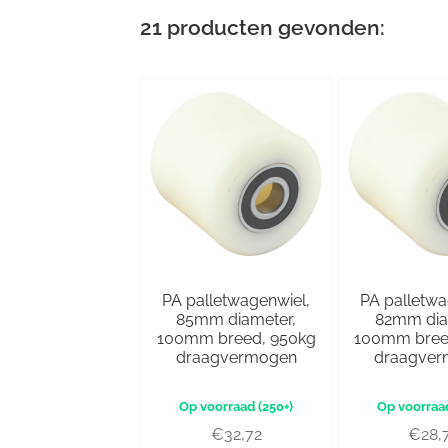
21
producten gevonden:
PA palletwagenwiel,
PA palletwa
85mm diameter,
82mm dia
100mm breed, 950kg
100mm bree
draagvermogen
draagve
(250+)
€
32,72
€
28,