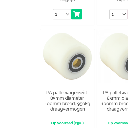
Aantal
Aantal
PA palletwagenwiel,
PA palletwa
85mm diameter,
85mm dia
100mm breed, 950kg
100mm bree
draagvermogen
draagve
(250+)