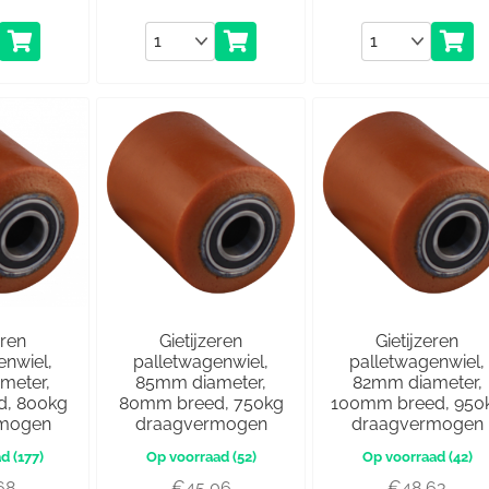
Aantal
Aantal
eren
Gietijzeren
Gietijzeren
enwiel,
palletwagenwiel,
palletwagenwiel,
meter,
85mm diameter,
82mm diameter,
, 800kg
80mm breed, 750kg
100mm breed, 950
rmogen
draagvermogen
draagvermogen
(177)
(52)
(42)
68
€
45,06
€
48,63