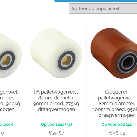
genwiel,
PA palletwagenwiel,
Gietijzeren
meter,
82mm diameter,
palletwagenwiel,
d, 900kg
90mm breed, 775kg
82mm diameter,
rmogen
draagvermogen
100mm breed, 950
draagvermogen
(250+)
(52)
(42)
70
€
29,87
€
48,02