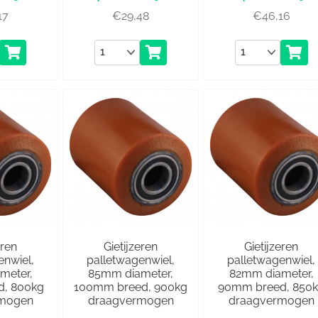
17
€
29,48
€
46,16
Aantal
Aantal
eren
Gietijzeren
Gietijzeren
enwiel,
palletwagenwiel,
palletwagenwiel,
meter,
85mm diameter,
82mm diameter,
, 800kg
100mm breed, 900kg
90mm breed, 850
rmogen
draagvermogen
draagvermogen