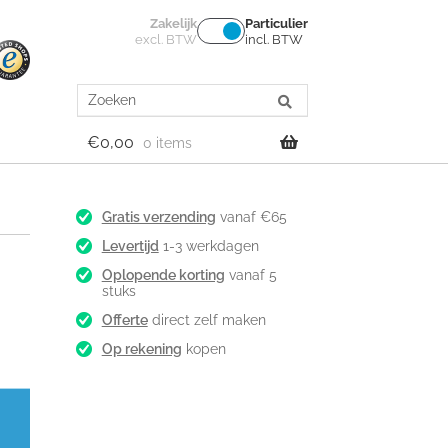
Zakelijk
Particulier
excl. BTW
incl. BTW
Search
for:
€
0,00
0 items
Gratis verzending
vanaf €65
Levertijd
1-3 werkdagen
Oplopende korting
vanaf 5
stuks
Offerte
direct zelf maken
Op rekening
kopen