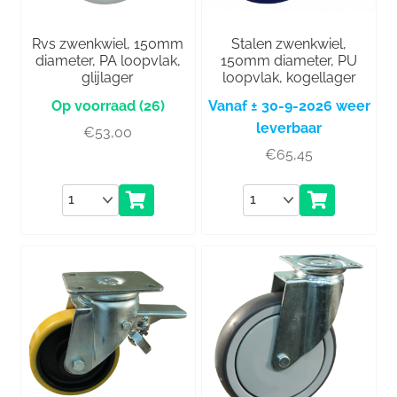
Rvs zwenkwiel, 150mm
Stalen zwenkwiel,
diameter, PA loopvlak,
150mm diameter, PU
glijlager
loopvlak, kogellager
(26)
Vanaf ± 30-9-2026 weer
leverbaar
€
53,00
€
65,45
Aantal
Aantal