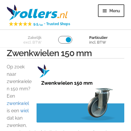
Ga
Ga
Menu
door
naar
naar
de
-
9.5
Trusted Shops
/10
navigatie
inhoud
Subme
Zakelijk
Particulier
Zwenkwielen
excl. BTW
incl. BTW
uitvou
Zwenkwielen 150 mm
Subme
Bokwielen
uitvou
Op zoek
Subme
Losse wielen
naar
uitvou
zwenkwiele
n 150 mm?
Subme
Overig
Een
uitvou
zwenkwiel
Subme
Klantenservice
is een
wiel
uitvou
dat kan
zwenken,