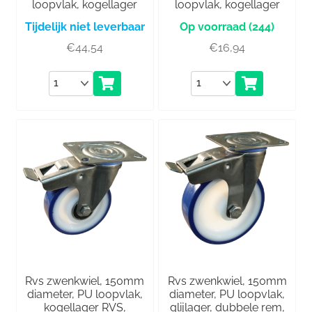
loopvlak, kogellager
loopvlak, kogellager
Tijdelijk niet leverbaar
(244)
€
44,54
€
16,94
Aantal
Aantal
Rvs zwenkwiel, 150mm
Rvs zwenkwiel, 150mm
diameter, PU loopvlak,
diameter, PU loopvlak,
kogellager RVS,
glijlager, dubbele rem,