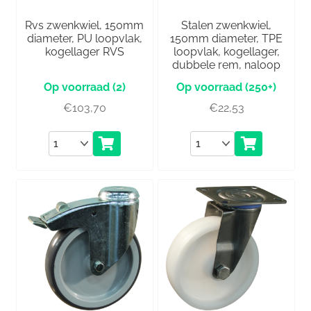
Rvs zwenkwiel, 150mm
Stalen zwenkwiel,
diameter, PU loopvlak,
150mm diameter, TPE
kogellager RVS
loopvlak, kogellager,
dubbele rem, naloop
(2)
(250+)
€
103,70
€
22,53
Aantal
Aantal