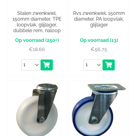
Stalen zwenkwiel,
Rvs zwenkwiel, 150mm
150mm diameter, TPE
diameter, PA loopvlak,
loopvlak, glijlager,
glijlager
dubbele rem, naloop
(250+)
(13)
€
18,66
€
56,75
Aantal
Aantal