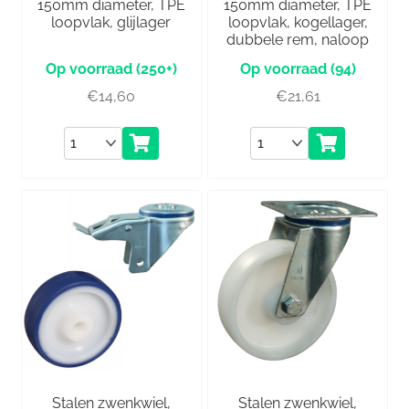
150mm diameter, TPE
150mm diameter, TPE
loopvlak, glijlager
loopvlak, kogellager,
dubbele rem, naloop
(250+)
(94)
€
14,60
€
21,61
Aantal
Aantal
Stalen zwenkwiel,
Stalen zwenkwiel,