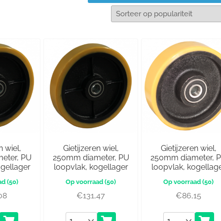
n wiel,
Gietijzeren wiel,
Gietijzeren wiel,
eter, PU
250mm diameter, PU
250mm diameter, 
ogellager
loopvlak, kogellager
loopvlak, kogellag
(50)
(50)
(50)
08
€
131,47
€
86,15
Aantal
Aantal