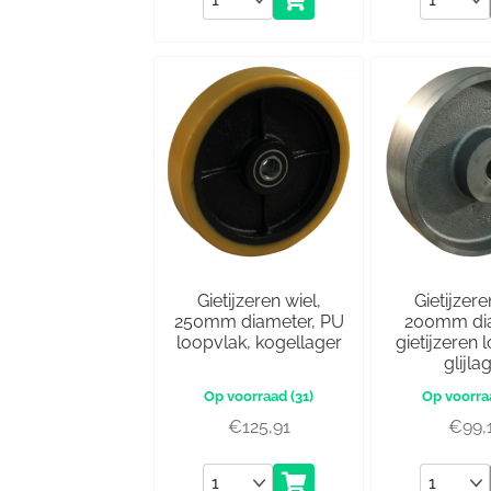
Gietijzeren wiel,
Gietijzere
250mm diameter, PU
200mm dia
loopvlak, kogellager
gietijzeren 
glijla
(31)
€
125,91
€
99,
Aantal
Aantal