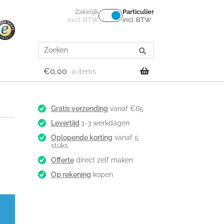
Zakelijk
Particulier
excl. BTW
incl. BTW
Search
for:
€
0,00
0 items
Gratis verzending
vanaf €65
Levertijd
1-3 werkdagen
Oplopende korting
vanaf 5
stuks
Offerte
direct zelf maken
Op rekening
kopen