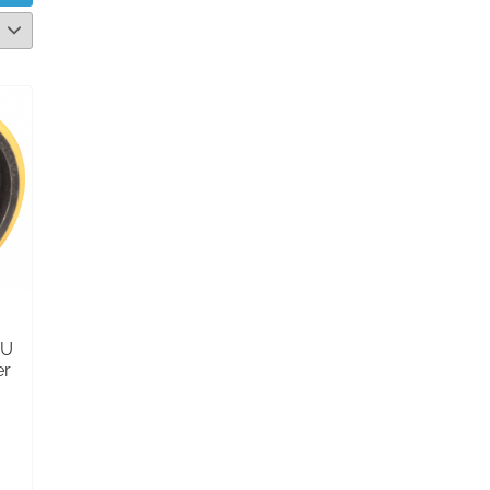
PU
er