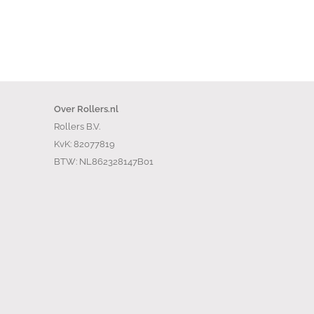
Over Rollers.nl
Rollers B.V.
KvK: 82077819
BTW: NL862328147B01