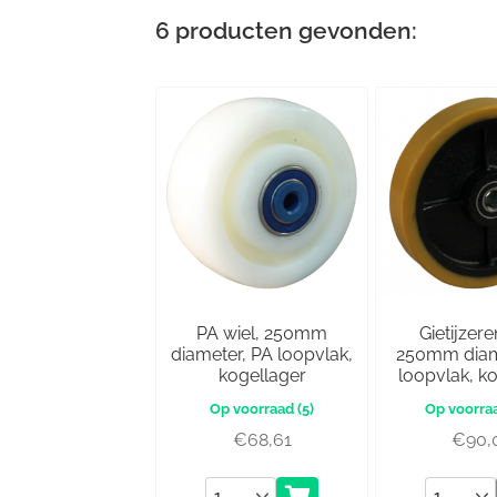
6
producten gevonden:
PA wiel, 250mm
Gietijzere
diameter, PA loopvlak,
250mm diam
kogellager
loopvlak, k
(5)
€
68,61
€
90,
Aantal
Aantal