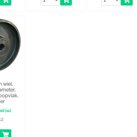
n wiel,
meter,
loopvlak,
ger
(11)
12