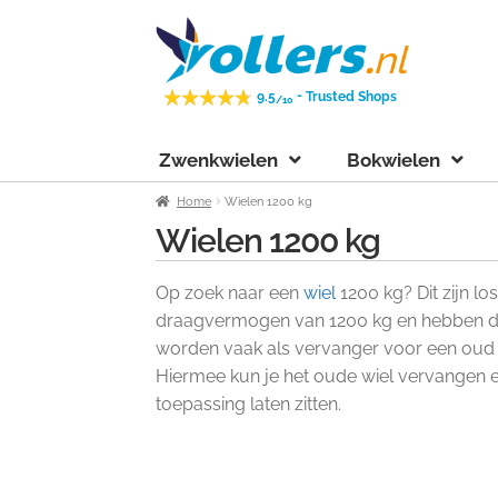
Ga
Ga
door
naar
naar
de
-
9.5
Trusted Shops
/10
navigatie
inhoud
Zwenkwielen
Bokwielen
Home
Wielen 1200 kg
Wielen 1200 kg
Op zoek naar een
wiel
1200 kg? Dit zijn l
draagvermogen van 1200 kg en hebben du
worden vaak als vervanger voor een oud 
Hiermee kun je het oude wiel vervangen e
toepassing laten zitten.