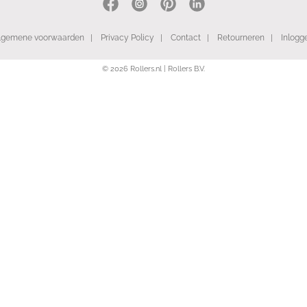
lgemene voorwaarden
|
Privacy Policy
|
Contact
|
Retourneren
|
Inlogg
© 2026 Rollers.nl | Rollers B.V.