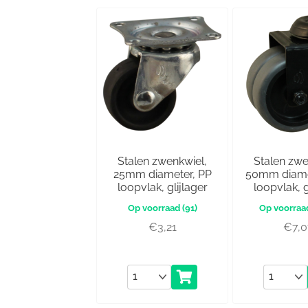
Stalen zwenkwiel,
Stalen zwe
25mm diameter, PP
50mm diame
loopvlak, glijlager
loopvlak, g
(91)
€
3,21
€
7,
Aantal
Aantal