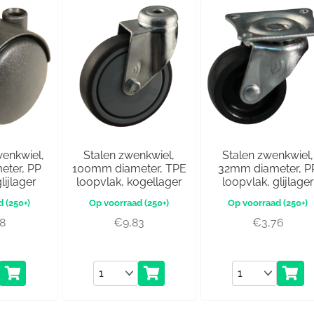
wenkwiel,
Stalen zwenkwiel,
Stalen zwenkwiel,
ter, PP
100mm diameter, TPE
32mm diameter, P
lijlager
loopvlak, kogellager
loopvlak, glijlager
(250+)
(250+)
(250+)
38
€
9,83
€
3,76
Aantal
Aantal