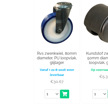
Rvs zwenkwiel, 80mm
Kunststof z
diameter, PU loopvlak,
50mm diame
glijlager
loopvlak, g
Vanaf ± 21-8-2026 weer
leverbaar
€
5,
€
30,67
Aantal
Aantal