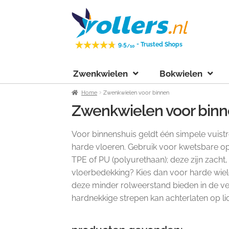
Ga
Ga
door
naar
naar
de
-
9.5
Trusted Shops
/10
navigatie
inhoud
Zwenkwielen
Bokwielen
Home
Zwenkwielen voor binnen
Zwenkwielen voor bin
Voor binnenshuis geldt één simpele vuistr
harde vloeren. Gebruik voor kwetsbare opp
TPE of PU (polyurethaan); deze zijn zacht,
vloerbedekking? Kies dan voor harde wiel
deze minder rolweerstand bieden in de ve
hardnekkige strepen kan achterlaten op li