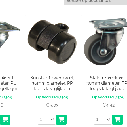
nkwiel,
Kunststof zwenkwiel,
Stalen zwenkwiel,
ter, PU
36mm diameter, PP
38mm diameter, T
ogellager
loopvlak, glijlager
loopvlak, glijlager
(250+)
(250+)
(250+)
68
€
5,03
€
4,42
Aantal
Aantal