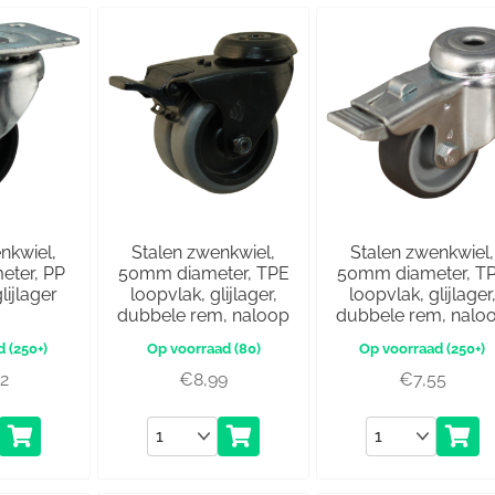
nkwiel,
Stalen zwenkwiel,
Stalen zwenkwiel,
ter, PP
50mm diameter, TPE
50mm diameter, T
lijlager
loopvlak, glijlager,
loopvlak, glijlager
dubbele rem, naloop
dubbele rem, nalo
(250+)
(80)
(250+)
02
€
8,99
€
7,55
Aantal
Aantal