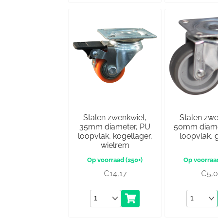
Stalen zwenkwiel,
Stalen zwe
35mm diameter, PU
50mm diame
loopvlak, kogellager,
loopvlak, g
wielrem
(250+)
€
14,17
€
5,
Aantal
Aantal