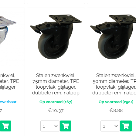
nkwiel,
Stalen zwenkwiel,
Stalen zwenkwiel,
ter, TPE
75mm diameter, TPE
50mm diameter, T
lijlager
loopvlak, glijlager,
loopvlak, glijlager
dubbele rem, naloop
dubbele rem, nalo
 leverbaar
(167)
(250+)
7
€
10,37
€
8,88
Aantal
Aantal