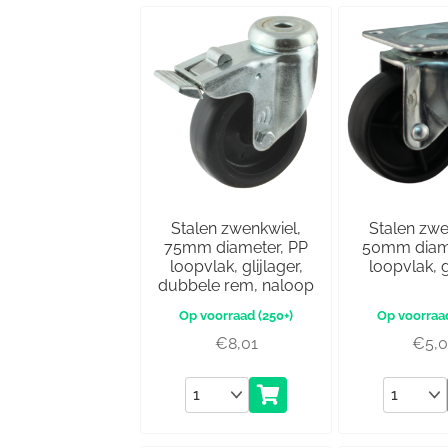
Stalen zwenkwiel,
Stalen zwe
75mm diameter, PP
50mm diame
loopvlak, glijlager,
loopvlak, g
dubbele rem, naloop
(250+)
€
8,01
€
5,
Aantal
Aantal