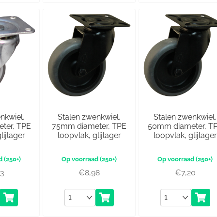
nkwiel,
Stalen zwenkwiel,
Stalen zwenkwiel,
ter, TPE
75mm diameter, TPE
50mm diameter, T
lijlager
loopvlak, glijlager
loopvlak, glijlager
(250+)
(250+)
(250+)
03
€
8,98
€
7,20
Aantal
Aantal