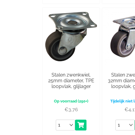
Stalen zwenkwiel,
Stalen zwe
25mm diameter, TPE
32mm diame
loopvlak, glijlager
loopvlak, g
(250+)
Tijdelijk niet
€
3,76
€
4,1
Aantal
Aantal