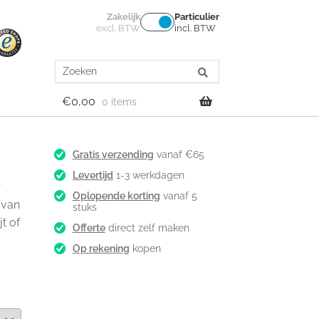
Zakelijk
Particulier
excl. BTW
incl. BTW
Search
for:
€
0,00
0 items
Gratis verzending
vanaf €65
Levertijd
1-3 werkdagen
r
Oplopende korting
vanaf 5
 van
stuks
t of
Offerte
direct zelf maken
Op rekening
kopen