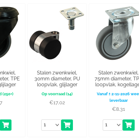
nkwiel,
Stalen zwenkwiel,
Stalen zwenkwiel,
ter, TPE
30mm diameter, PU
75mm diameter, T
lijlager
loopvlak, glijlager
loopvlak, kogellag
(250+)
(14)
Vanaf ± 2-11-2026 wee
leverbaar
07
€
17,02
€
8,31
Aantal
Aantal