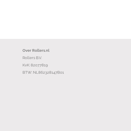
Over Rollers.nl
Rollers B.V.
KvK: 82077819
BTW: NL862328147B01