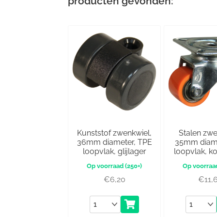
producten gevonden:
Kunststof zwenkwiel,
Stalen zwe
36mm diameter, TPE
35mm diame
loopvlak, glijlager
loopvlak, k
(250+)
€
6,20
€
11,
Aantal
Aantal