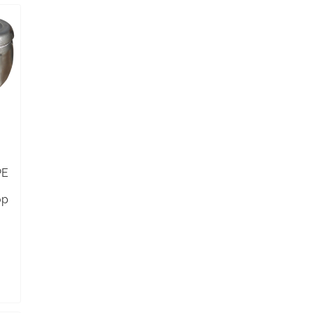
PE
,
op