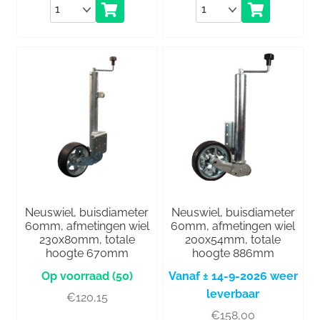
Aantal
Aantal
Neuswiel, buisdiameter
Neuswiel, buisdiameter
60mm, afmetingen wiel
60mm, afmetingen wiel
230x80mm, totale
200x54mm, totale
hoogte 670mm
hoogte 886mm
(50)
Vanaf ± 14-9-2026 weer
leverbaar
€
120,15
€
158,00