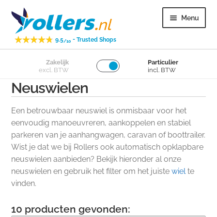
Ga
Ga
Menu
door
naar
naar
de
-
9.5
Trusted Shops
/10
navigatie
inhoud
Subme
Zakelijk
Particulier
Zwenkwielen
excl. BTW
incl. BTW
uitvou
Neuswielen
Subme
Bokwielen
uitvou
Een betrouwbaar neuswiel is onmisbaar voor het
Subme
Losse wielen
eenvoudig manoeuvreren, aankoppelen en stabiel
uitvou
parkeren van je aanhangwagen, caravan of boottrailer.
Wist je dat we bij Rollers ook automatisch opklapbare
Subme
Overig
neuswielen aanbieden? Bekijk hieronder al onze
uitvou
neuswielen en gebruik het filter om het juiste
wiel
te
Subme
Klantenservice
vinden.
uitvou
10
producten gevonden: