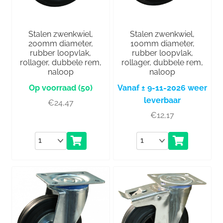
Stalen zwenkwiel,
Stalen zwenkwiel,
200mm diameter,
100mm diameter,
rubber loopvlak,
rubber loopvlak,
rollager, dubbele rem,
rollager, dubbele rem,
naloop
naloop
(50)
Vanaf ± 9-11-2026 weer
leverbaar
€
24,47
€
12,17
Aantal
Aantal