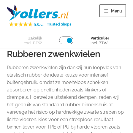
Ga
Ga
Menu
door
naar
naar
de
-
9.5
Trusted Shops
/10
navigatie
inhoud
Subme
Zakelijk
Particulier
Zwenkwielen
excl. BTW
incl. BTW
uitvou
Rubberen zwenkwielen
Subme
Bokwielen
uitvou
Rubberen zwenkwielen zijn dankzij hun loopvlak van
Subme
Losse wielen
elastisch rubber de ideale keuze voor intensief
uitvou
buitengebruik, omdat ze moeiteloos schokken
absorberen op oneffenheden zoals klinkers of
Subme
Overig
drempels. Hoewel ze uitstekend dempen, raden wij
uitvou
het gebruik van standaard rubber binnenshuis af
Subme
Klantenservice
vanwege het risico op hardnekkige zwarte strepen op
uitvou
lichte vloeren. Kies voor een streeploos resultaat
binnen liever voor TPE of PU bij harde vloeren zoals