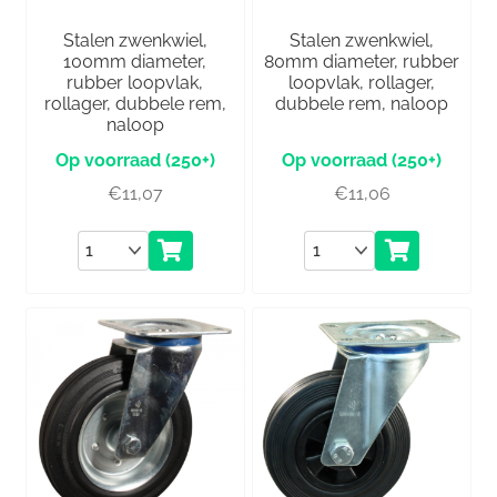
Stalen zwenkwiel,
Stalen zwenkwiel,
100mm diameter,
80mm diameter, rubber
rubber loopvlak,
loopvlak, rollager,
rollager, dubbele rem,
dubbele rem, naloop
naloop
(250+)
(250+)
€
11,07
€
11,06
Aantal
Aantal