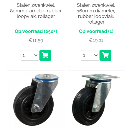
Stalen zwenkwiel,
Stalen zwenkwiel,
80mm diameter, rubber
160mm diameter,
loopvlak, rollager
rubber loopvlak,
rollager
(250+)
(1)
€
11,59
€
19,21
Aantal
Aantal