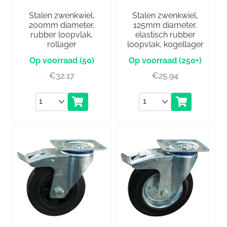
Stalen zwenkwiel,
Stalen zwenkwiel,
200mm diameter,
125mm diameter,
rubber loopvlak,
elastisch rubber
rollager
loopvlak, kogellager
(50)
(250+)
€
32,17
€
25,94
Aantal
Aantal