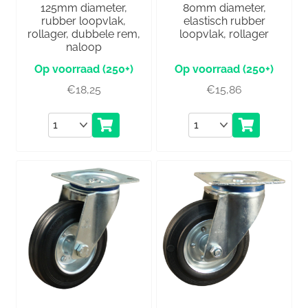
125mm diameter,
80mm diameter,
rubber loopvlak,
elastisch rubber
rollager, dubbele rem,
loopvlak, rollager
naloop
(250+)
(250+)
€
18,25
€
15,86
Aantal
Aantal