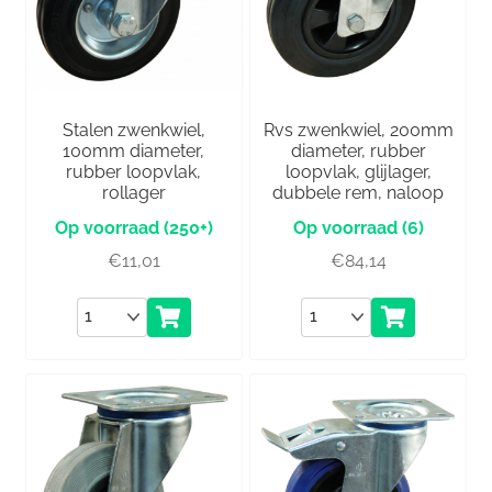
Stalen zwenkwiel,
Rvs zwenkwiel, 200mm
100mm diameter,
diameter, rubber
rubber loopvlak,
loopvlak, glijlager,
rollager
dubbele rem, naloop
(250+)
(6)
€
11,01
€
84,14
Aantal
Aantal