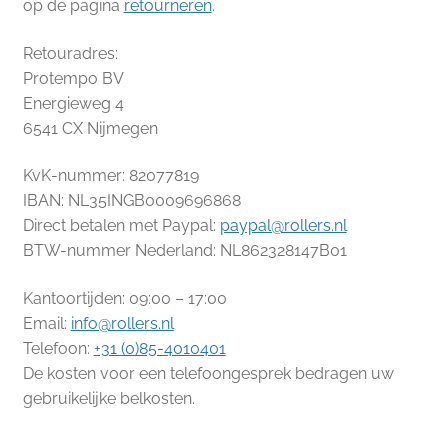
op de pagina
retourneren
.
Retouradres:
Protempo BV
Energieweg 4
6541 CX Nijmegen
KvK-nummer: 82077819
IBAN: NL35INGB0009696868
Direct betalen met Paypal:
paypal@rollers.nl
BTW-nummer Nederland: NL862328147B01
Kantoortijden: 09:00 – 17:00
Email:
info@rollers.nl
Telefoon:
+31 (0)85-4010401
De kosten voor een telefoongesprek bedragen uw
gebruikelijke belkosten.