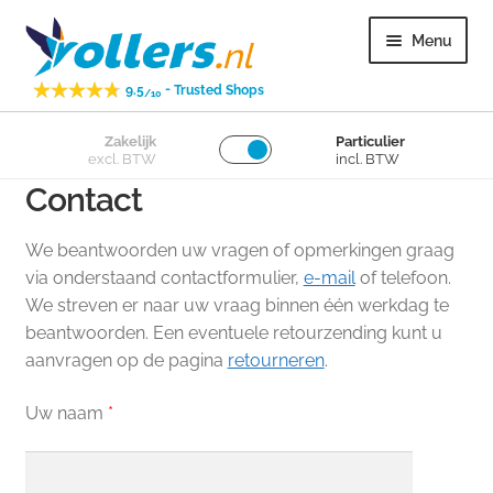
Ga
Ga
Menu
door
naar
naar
de
-
9.5
Trusted Shops
/10
navigatie
inhoud
Subme
Zakelijk
Particulier
Zwenkwielen
excl. BTW
incl. BTW
uitvou
Contact
Subme
Bokwielen
uitvou
We beantwoorden uw vragen of opmerkingen graag
Subme
Losse wielen
via onderstaand contactformulier,
e-mail
of telefoon.
uitvou
We streven er naar uw vraag binnen één werkdag te
beantwoorden. Een eventuele retourzending kunt u
Subme
Overig
aanvragen op de pagina
retourneren
.
uitvou
Subme
Klantenservice
Uw naam
*
uitvou