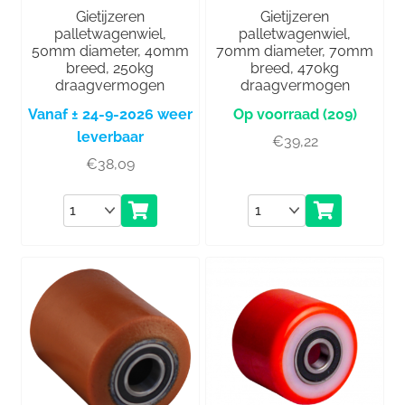
Gietijzeren
Gietijzeren
palletwagenwiel,
palletwagenwiel,
50mm diameter, 40mm
70mm diameter, 70mm
breed, 250kg
breed, 470kg
draagvermogen
draagvermogen
Vanaf ± 24-9-2026 weer
(209)
leverbaar
€
39,22
€
38,09
Aantal
Aantal