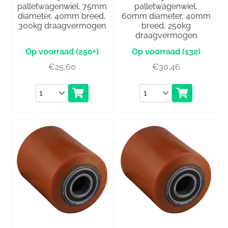
palletwagenwiel, 75mm
palletwagenwiel,
diameter, 40mm breed,
60mm diameter, 40mm
300kg draagvermogen
breed, 250kg
draagvermogen
(250+)
(132)
€
25,60
€
30,46
Aantal
Aantal