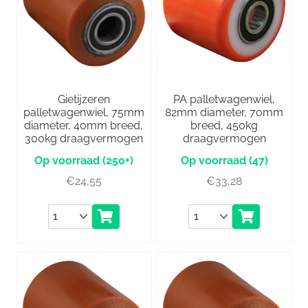
Gietijzeren
PA palletwagenwiel,
palletwagenwiel, 75mm
82mm diameter, 70mm
diameter, 40mm breed,
breed, 450kg
300kg draagvermogen
draagvermogen
(250+)
(47)
€
24,55
€
33,28
Aantal
Aantal