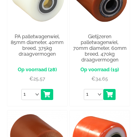
PA palletwagenwiel,
Gietijzeren
85mm diameter, 40mm
palletwagenwiel,
breed, 375kg
70mm diameter, 60mm
draagvermogen
breed, 470kg
draagvermogen
(28)
(19)
€
25,57
€
34,65
Aantal
Aantal