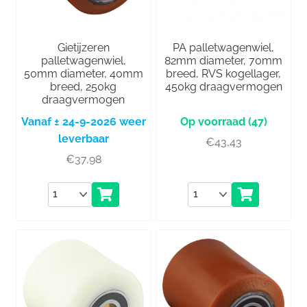
Gietijzeren
PA palletwagenwiel,
palletwagenwiel,
82mm diameter, 70mm
50mm diameter, 40mm
breed, RVS kogellager,
breed, 250kg
450kg draagvermogen
draagvermogen
Vanaf ± 24-9-2026 weer
(47)
leverbaar
€
43,43
€
37,98
Aantal
Aantal