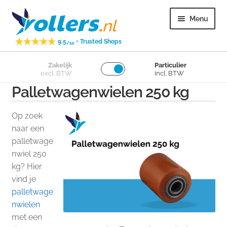
Ga
Ga
Menu
door
naar
naar
de
-
9.5
Trusted Shops
/10
navigatie
inhoud
Subme
Zakelijk
Particulier
Zwenkwielen
excl. BTW
incl. BTW
uitvou
Palletwagenwielen 250 kg
Subme
Bokwielen
uitvou
Op zoek
Subme
Losse wielen
naar een
uitvou
palletwage
nwiel 250
Subme
Overig
kg? Hier
uitvou
vind je
Subme
Klantenservice
palletwage
uitvou
nwielen
met een