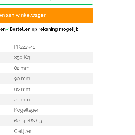
en aan winkelwagen
gen
✓
Bestellen op rekening mogelijk
PR222941
850 Kg
82 mm
90 mm
90 mm
20 mm
Kogellager
6204 2RS C3
Gietijzer