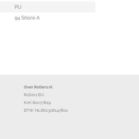
PU
94 Shore A
Over Rollers.nl
Rollers B.V.
KvK: 82077819
BTW: NL862328147B01