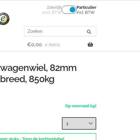
Zakelijk
Particulier
excl. BTW
incl. BTW
Search
for:
€
0,00
0 items
letwagenwiel, 82mm
breed, 850kg
(15)
meer stuks - Toon de kortingstabel