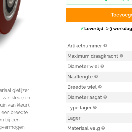
Toevoeg
✓
Levertijd: 1-3 werkda
Artikelnummer
Maximum draagkracht
Diameter wiel
Naaflengte
Breedte wiel
iaal gietijzer.
Diameter asgat
r van kleur) en
in van kleur).
Type lager
n een breedte
Lager
m bij een
aagvermogen
Materiaal velg