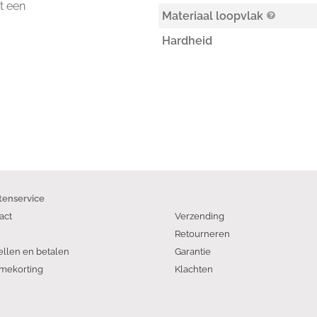
t een
Materiaal loopvlak
Hardheid
tenservice
act
Verzending
Retourneren
ellen en betalen
Garantie
mekorting
Klachten