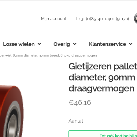
Mijn account
T +31 (0)85-4010401 (9-17u)
Losse wielen
Overig
Klantenservice
twagenwiel, 82mm diameter, 90mm breed, 850kg draagvermogen
Gietijzeren pal
diameter, 90mm 
draagvermogen
€
46,16
Aantal
Tot 25% korting bij 