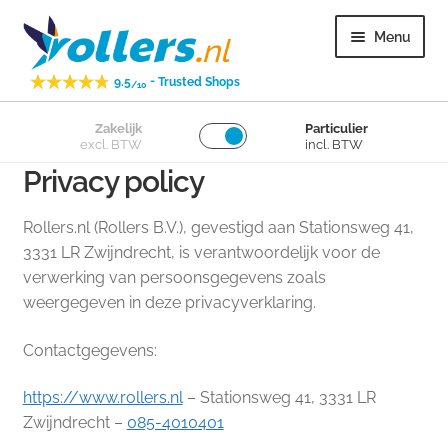
Ga
Ga
Menu
door
naar
naar
de
-
9.5
Trusted Shops
/10
navigatie
inhoud
Subme
Zakelijk
Particulier
Zwenkwielen
excl. BTW
incl. BTW
uitvou
Privacy policy
Subme
Bokwielen
uitvou
Rollers.nl (Rollers B.V.), gevestigd aan Stationsweg 41,
Subme
Losse wielen
3331 LR Zwijndrecht, is verantwoordelijk voor de
uitvou
verwerking van persoonsgegevens zoals
weergegeven in deze privacyverklaring.
Subme
Overig
uitvou
Contactgegevens:
Subme
Klantenservice
uitvou
https://www.rollers.nl
– Stationsweg 41, 3331 LR
Zwijndrecht –
085-4010401