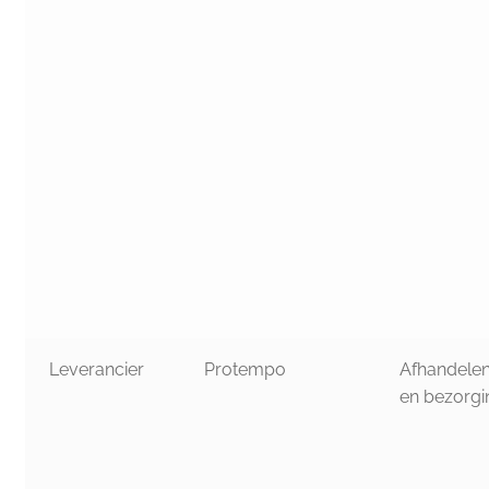
Leverancier
Protempo
Afhandele
en bezorgi