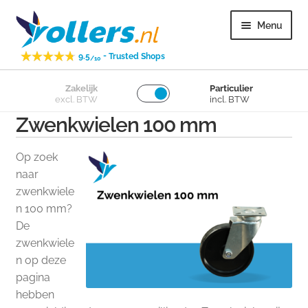
Ga
Ga
Menu
door
naar
naar
de
-
9.5
Trusted Shops
/10
navigatie
inhoud
Subme
Zakelijk
Particulier
Zwenkwielen
excl. BTW
incl. BTW
uitvou
Zwenkwielen 100 mm
Subme
Bokwielen
uitvou
Op zoek
Subme
Losse wielen
naar
uitvou
zwenkwiele
n 100 mm?
Subme
Overig
De
uitvou
zwenkwiele
Subme
Klantenservice
n op deze
uitvou
pagina
hebben