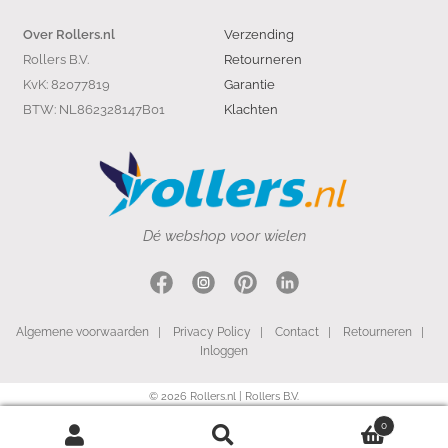
Verzending
Over Rollers.nl
Rollers B.V.
Retourneren
KvK: 82077819
Garantie
BTW: NL862328147B01
Klachten
Dé webshop voor wielen
Algemene voorwaarden
|
Privacy Policy
|
Contact
|
Retourneren
|
Inloggen
© 2026 Rollers.nl | Rollers B.V.
0
Search