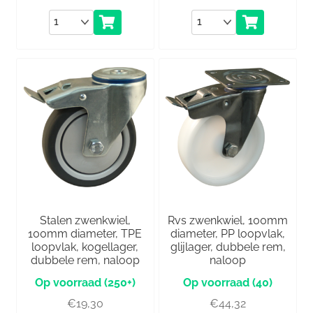
Aantal
Aantal
Stalen zwenkwiel,
Rvs zwenkwiel, 100mm
100mm diameter, TPE
diameter, PP loopvlak,
loopvlak, kogellager,
glijlager, dubbele rem,
dubbele rem, naloop
naloop
(250+)
(40)
€
19,30
€
44,32