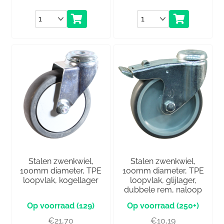
Aantal
Aantal
Stalen zwenkwiel,
Stalen zwenkwiel,
100mm diameter, TPE
100mm diameter, TPE
loopvlak, kogellager
loopvlak, glijlager,
dubbele rem, naloop
(129)
(250+)
€
21,70
€
10,19