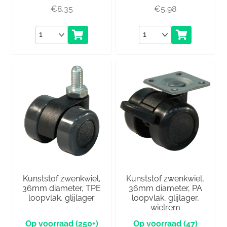
€
8,35
€
5,98
Aantal
Aantal
Kunststof zwenkwiel,
Kunststof zwenkwiel,
36mm diameter, TPE
36mm diameter, PA
loopvlak, glijlager
loopvlak, glijlager,
wielrem
(250+)
(47)