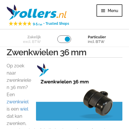
Ga
Ga
Menu
door
naar
naar
de
-
9.5
Trusted Shops
/10
navigatie
inhoud
Subme
Zakelijk
Particulier
Zwenkwielen
excl. BTW
incl. BTW
uitvou
Zwenkwielen 36 mm
Subme
Bokwielen
uitvou
Op zoek
Subme
Losse wielen
naar
uitvou
zwenkwiele
n 36 mm?
Subme
Overig
Een
uitvou
zwenkwiel
Subme
Klantenservice
is een
wiel
uitvou
dat kan
zwenken,