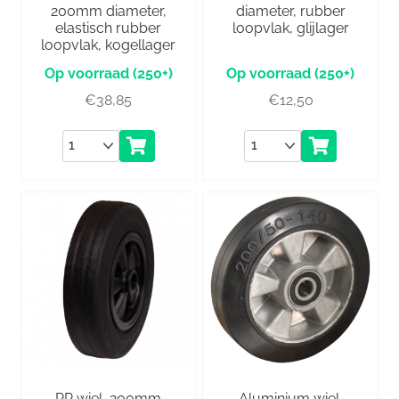
200mm diameter,
diameter, rubber
elastisch rubber
loopvlak, glijlager
loopvlak, kogellager
(250+)
(250+)
€
38,85
€
12,50
Aantal
Aantal
PP wiel, 200mm
Aluminium wiel,