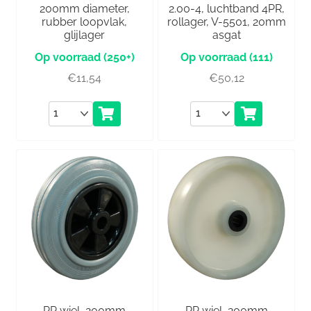
200mm diameter,
2.00-4, luchtband 4PR,
rubber loopvlak,
rollager, V-5501, 20mm
glijlager
asgat
(250+)
(111)
€
11,54
€
50,12
Aantal
Aantal
PP wiel, 200mm
PP wiel, 200mm