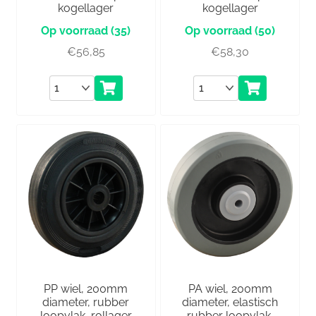
kogellager
kogellager
(35)
(50)
€
56,85
€
58,30
Aantal
Aantal
PP wiel, 200mm
PA wiel, 200mm
diameter, rubber
diameter, elastisch
loopvlak, rollager
rubber loopvlak,