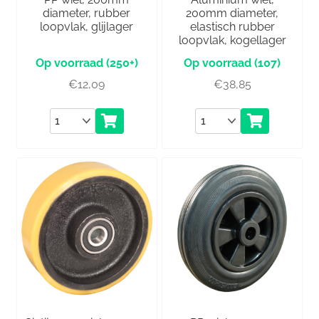
diameter, rubber
200mm diameter,
loopvlak, glijlager
elastisch rubber
loopvlak, kogellager
(250+)
(107)
€
12,09
€
38,85
Aantal
Aantal