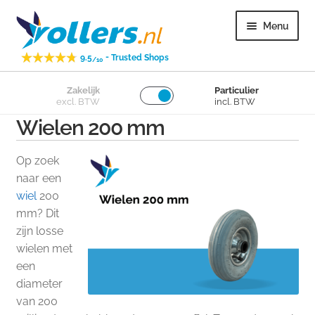
Ga
Ga
Menu
door
naar
naar
de
-
9.5
Trusted Shops
/10
navigatie
inhoud
Subme
Zakelijk
Particulier
Zwenkwielen
excl. BTW
incl. BTW
uitvou
Wielen 200 mm
Subme
Bokwielen
uitvou
Op zoek
Subme
Losse wielen
naar een
uitvou
wiel
200
mm? Dit
Subme
Overig
zijn losse
uitvou
wielen met
Subme
Klantenservice
een
uitvou
diameter
van 200