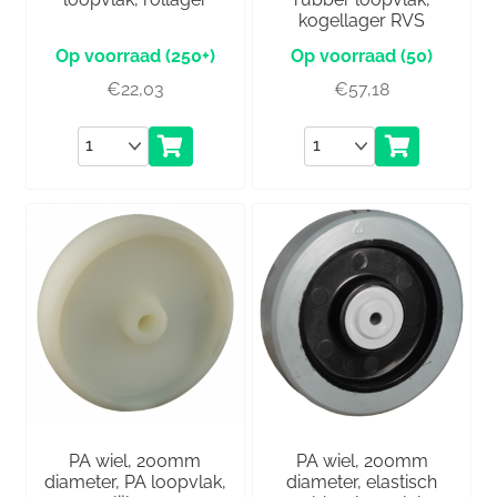
kogellager RVS
(250+)
(50)
€
22,03
€
57,18
Aantal
Aantal
PA wiel, 200mm
PA wiel, 200mm
diameter, PA loopvlak,
diameter, elastisch