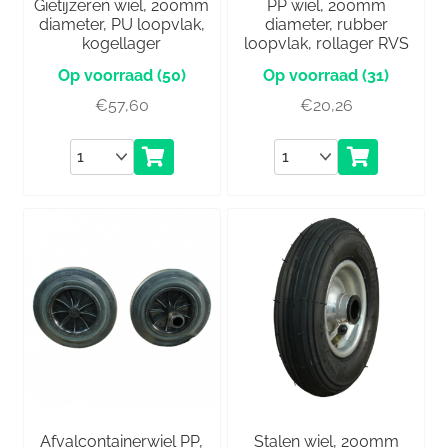
Gietijzeren wiel, 200mm
PP wiel, 200mm
diameter, PU loopvlak,
diameter, rubber
kogellager
loopvlak, rollager RVS
(50)
(31)
€
57,60
€
20,26
Aantal
Aantal
Afvalcontainerwiel PP,
Stalen wiel, 200mm