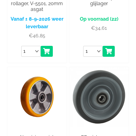
rollager, V-5501, 20mm
glijlager
asgat
Vanaf ± 8-9-2026 weer
(22)
leverbaar
€
34,61
€
46,85
Aantal
Aantal