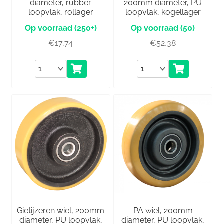
diameter, rubber
200mm diameter, PU
loopvlak, rollager
loopvlak, kogellager
(250+)
(50)
€
17,74
€
52,38
Aantal
Aantal
Gietijzeren wiel, 200mm
PA wiel, 200mm
diameter, PU loopvlak,
diameter, PU loopvlak,