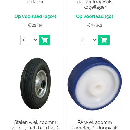
glijlager
rubber loopvlak,
kogellager
(250+)
(50)
€
22,95
€
34,52
Aantal
Aantal
Stalen wiel, 200mm
PA wiel, 200mm
2.00-4, luchtband 2PR,
diameter, PU loopvlak,