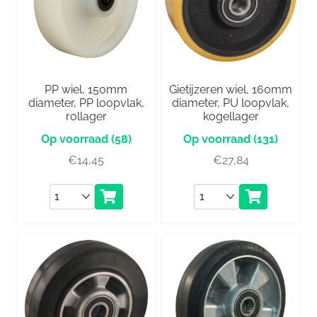
PP wiel, 150mm
Gietijzeren wiel, 160mm
diameter, PP loopvlak,
diameter, PU loopvlak,
rollager
kogellager
(58)
(131)
€
14,45
€
27,84
Aantal
Aantal