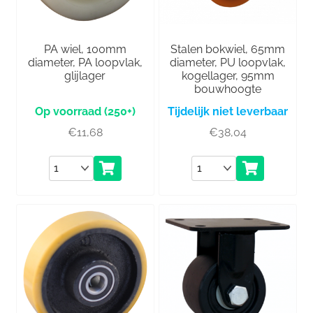
PA wiel, 100mm
Stalen bokwiel, 65mm
diameter, PA loopvlak,
diameter, PU loopvlak,
glijlager
kogellager, 95mm
bouwhoogte
(250+)
Tijdelijk niet leverbaar
€
11,68
€
38,04
Aantal
Aantal