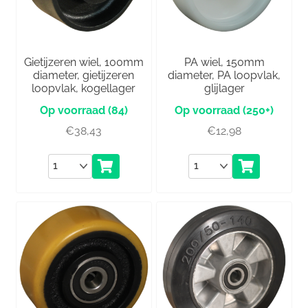
Gietijzeren wiel, 100mm
PA wiel, 150mm
diameter, gietijzeren
diameter, PA loopvlak,
loopvlak, kogellager
glijlager
(84)
(250+)
€
38,43
€
12,98
Aantal
Aantal