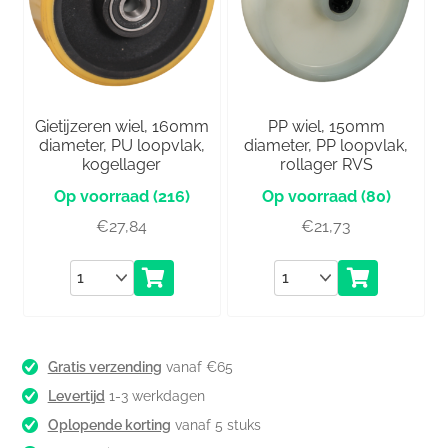
Gietijzeren wiel, 160mm
PP wiel, 150mm
diameter, PU loopvlak,
diameter, PP loopvlak,
kogellager
rollager RVS
(216)
(80)
€
27,84
€
21,73
Aantal
Aantal
Gratis verzending
vanaf €65
Levertijd
1-3 werkdagen
Oplopende korting
vanaf 5 stuks