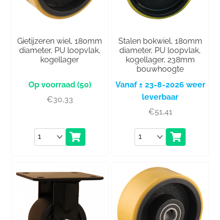
Gietijzeren wiel, 180mm
Stalen bokwiel, 180mm
diameter, PU loopvlak,
diameter, PU loopvlak,
kogellager
kogellager, 238mm
bouwhoogte
(50)
Vanaf ± 23-8-2026 weer
leverbaar
€
30,33
€
51,41
Aantal
Aantal