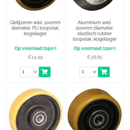
Gietijzeren wiel, 100mm
Aluminium wiel,
diameter, PU loopvlak,
200mm diameter,
kogellager
elastisch rubber
loopvlak, kogellager
(250+)
(250+)
€
14,99
€
38,85
Aantal
Aantal