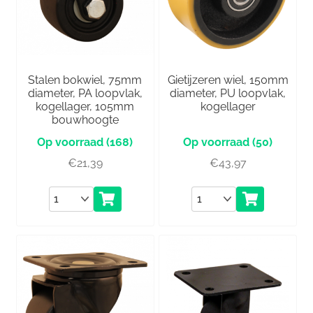
Stalen bokwiel, 75mm
Gietijzeren wiel, 150mm
diameter, PA loopvlak,
diameter, PU loopvlak,
kogellager, 105mm
kogellager
bouwhoogte
(168)
(50)
€
21,39
€
43,97
Aantal
Aantal