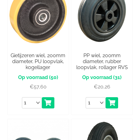
Gietijzeren wiel, 200mm
PP wiel, 200mm
diameter, PU loopvlak,
diameter, rubber
kogellager
loopvlak, rollager RVS
(50)
(31)
€
57,60
€
20,26
Aantal
Aantal