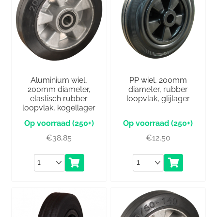
Aluminium wiel,
PP wiel, 200mm
200mm diameter,
diameter, rubber
elastisch rubber
loopvlak, glijlager
loopvlak, kogellager
(250+)
(250+)
€
38,85
€
12,50
Aantal
Aantal