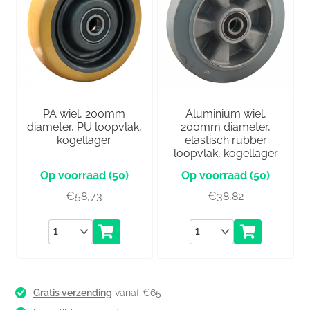
PA wiel, 200mm
Aluminium wiel,
diameter, PU loopvlak,
200mm diameter,
kogellager
elastisch rubber
loopvlak, kogellager
(50)
(50)
€
58,73
€
38,82
Aantal
Aantal
Gratis verzending
vanaf €65