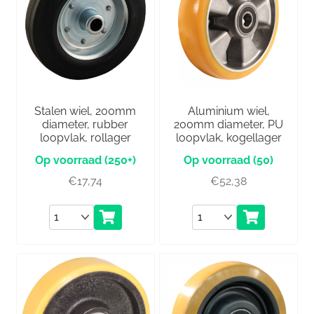
Stalen wiel, 200mm
Aluminium wiel,
diameter, rubber
200mm diameter, PU
loopvlak, rollager
loopvlak, kogellager
(250+)
(50)
€
17,74
€
52,38
Aantal
Aantal