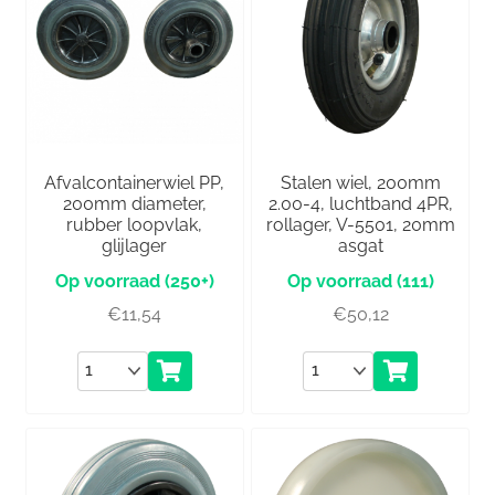
Afvalcontainerwiel PP,
Stalen wiel, 200mm
200mm diameter,
2.00-4, luchtband 4PR,
rubber loopvlak,
rollager, V-5501, 20mm
glijlager
asgat
(250+)
(111)
€
11,54
€
50,12
Aantal
Aantal