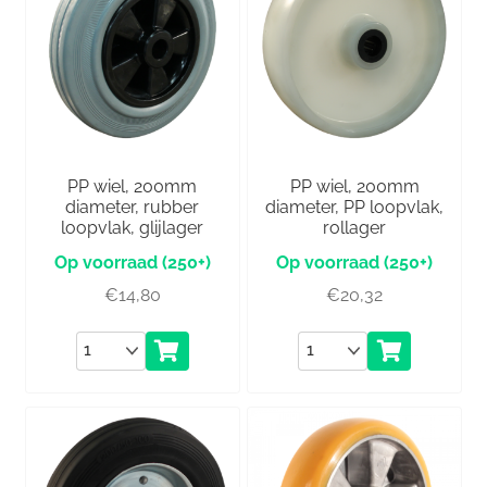
PP wiel, 200mm
PP wiel, 200mm
diameter, rubber
diameter, PP loopvlak,
loopvlak, glijlager
rollager
(250+)
(250+)
€
14,80
€
20,32
Aantal
Aantal