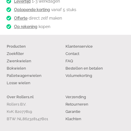
Levertijd
1-3 werkdagen
Oplopende korting
vanaf 5 stuks
Offerte
direct zelf maken
Op rekening
kopen
Producten
Klantenservice
Zoekfilter
Contact
Zwenkwielen
FAQ
Bokwielen
Bestellen en betalen
Palletwagenwielen
Volumekorting
Losse wielen
Verzending
Over Rollers.nl
Rollers B.V.
Retourneren
KvK: 82077819
Garantie
BTW: NL862328147B01
Klachten