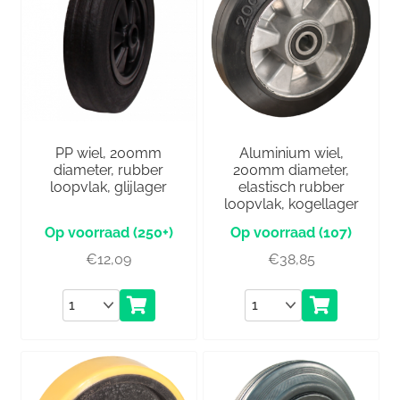
PP wiel, 200mm
Aluminium wiel,
diameter, rubber
200mm diameter,
loopvlak, glijlager
elastisch rubber
loopvlak, kogellager
(250+)
(107)
€
12,09
€
38,85
Aantal
Aantal