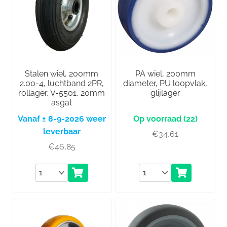
Stalen wiel, 200mm
PA wiel, 200mm
2.00-4, luchtband 2PR,
diameter, PU loopvlak,
rollager, V-5501, 20mm
glijlager
asgat
Vanaf ± 8-9-2026 weer
(22)
leverbaar
€
34,61
€
46,85
Aantal
Aantal