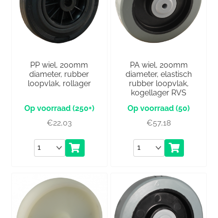
PP wiel, 200mm
PA wiel, 200mm
diameter, rubber
diameter, elastisch
loopvlak, rollager
rubber loopvlak,
kogellager RVS
(250+)
(50)
€
22,03
€
57,18
Aantal
Aantal