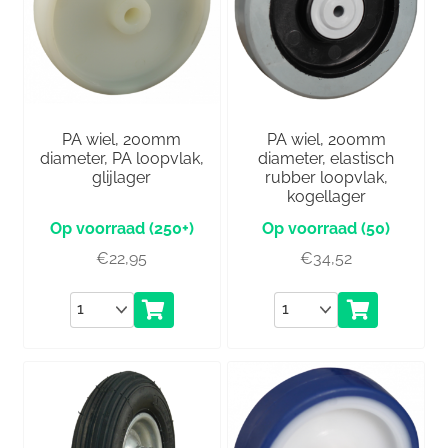
PA wiel, 200mm
PA wiel, 200mm
diameter, PA loopvlak,
diameter, elastisch
glijlager
rubber loopvlak,
kogellager
(250+)
(50)
€
22,95
€
34,52
Aantal
Aantal