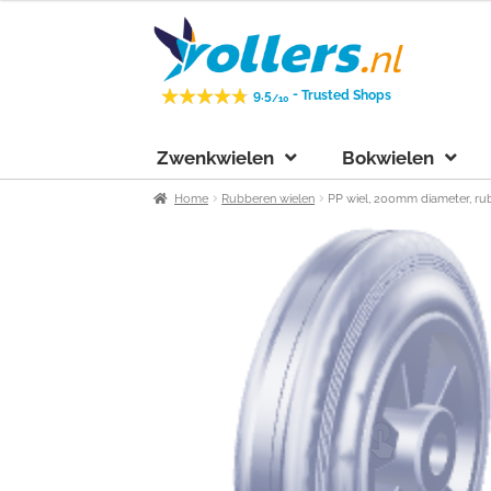
Ga
Ga
door
naar
naar
de
-
9.5
Trusted Shops
/10
navigatie
inhoud
Zwenkwielen
Bokwielen
Home
Rubberen wielen
PP wiel, 200mm diameter, rub