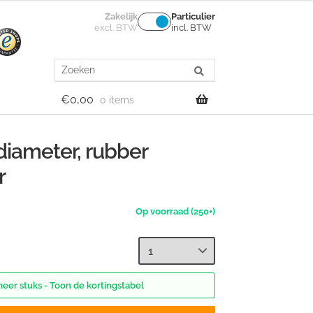
Zakelijk
Particulier
excl. BTW
incl. BTW
Search
for:
€
0,00
0 items
diameter, rubber
r
(250+)
meer stuks - Toon de kortingstabel