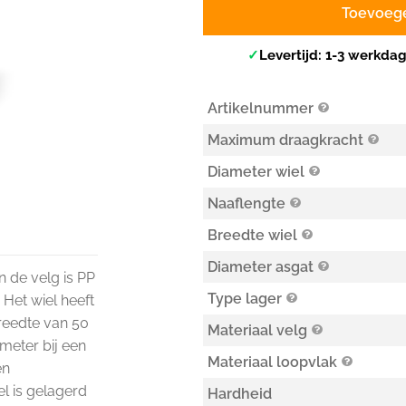
Toevoeg
✓
Levertijd: 1-3 werkda
Artikelnummer
Maximum draagkracht
Diameter wiel
Naaflengte
Breedte wiel
Diameter asgat
an de velg is PP
Type lager
 Het wiel heeft
reedte van 50
Materiaal velg
imeter bij een
Materiaal loopvlak
en
l is gelagerd
Hardheid