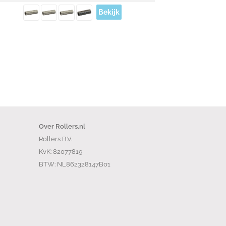
Bekijk
Over Rollers.nl
Rollers B.V.
KvK: 82077819
BTW: NL862328147B01