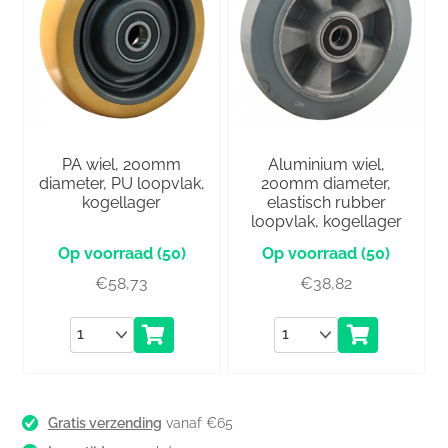
PA wiel, 200mm
Aluminium wiel,
diameter, PU loopvlak,
200mm diameter,
kogellager
elastisch rubber
loopvlak, kogellager
(50)
(50)
€
58,73
€
38,82
Aantal
Aantal
Gratis verzending
vanaf €65