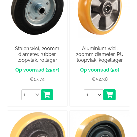
Stalen wiel, 200mm
Aluminium wiel,
diameter, rubber
200mm diameter, PU
loopvlak, rollager
loopvlak, kogellager
(250+)
(50)
€
17,74
€
52,38
Aantal
Aantal