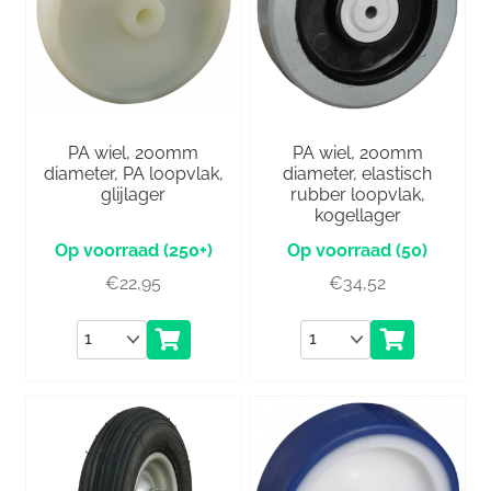
PA wiel, 200mm
PA wiel, 200mm
diameter, PA loopvlak,
diameter, elastisch
glijlager
rubber loopvlak,
kogellager
(250+)
(50)
€
22,95
€
34,52
Aantal
Aantal