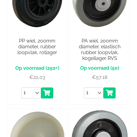
PP wiel, 200mm
PA wiel, 200mm
diameter, rubber
diameter, elastisch
loopvlak, rollager
rubber loopvlak,
kogellager RVS
(250+)
(50)
€
22,03
€
57,18
Aantal
Aantal