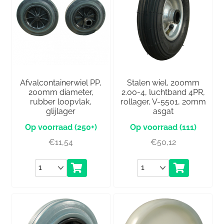
Afvalcontainerwiel PP,
Stalen wiel, 200mm
200mm diameter,
2.00-4, luchtband 4PR,
rubber loopvlak,
rollager, V-5501, 20mm
glijlager
asgat
(250+)
(111)
€
11,54
€
50,12
Aantal
Aantal