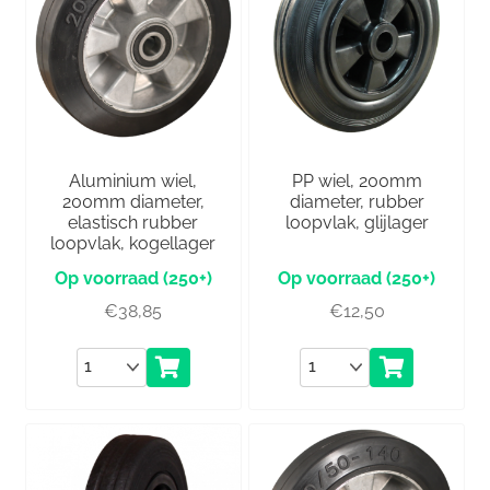
Aluminium wiel,
PP wiel, 200mm
200mm diameter,
diameter, rubber
elastisch rubber
loopvlak, glijlager
loopvlak, kogellager
(250+)
(250+)
€
38,85
€
12,50
Aantal
Aantal