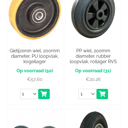
Gietijzeren wiel, 200mm
PP wiel, 200mm
diameter, PU loopvlak,
diameter, rubber
kogellager
loopvlak, rollager RVS
(50)
(31)
€
57,60
€
20,26
Aantal
Aantal