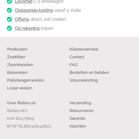
Levertijd
1-3 werkdagen
Oplopende korting
vanaf 5 stuks
Offerte
direct zelf maken
Op rekening
kopen
Producten
Klantenservice
Zoekfilter
Contact
Zwenkwielen
FAQ
Bokwielen
Bestellen en betalen
Palletwagenwielen
Volumekorting
Losse wielen
Verzending
Over Rollers.nl
Rollers B.V.
Retourneren
KvK: 82077819
Garantie
BTW: NL862328147B01
Klachten