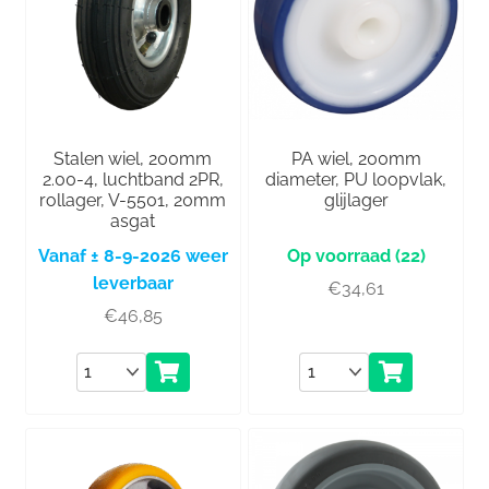
Stalen wiel, 200mm
PA wiel, 200mm
2.00-4, luchtband 2PR,
diameter, PU loopvlak,
rollager, V-5501, 20mm
glijlager
asgat
Vanaf ± 8-9-2026 weer
(22)
leverbaar
€
34,61
€
46,85
Aantal
Aantal