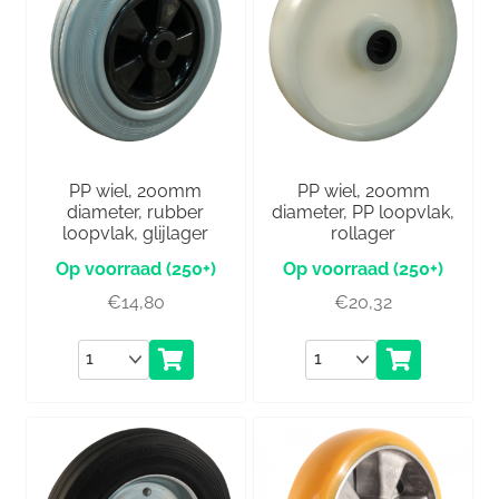
PP wiel, 200mm
PP wiel, 200mm
diameter, rubber
diameter, PP loopvlak,
loopvlak, glijlager
rollager
(250+)
(250+)
€
14,80
€
20,32
Aantal
Aantal