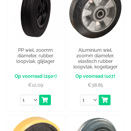
PP wiel, 200mm
Aluminium wiel,
diameter, rubber
200mm diameter,
loopvlak, glijlager
elastisch rubber
loopvlak, kogellager
(250+)
(107)
€
12,09
€
38,85
Aantal
Aantal