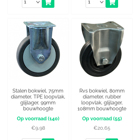
Aantal
Aantal
Stalen bokwiel, 75mm
Rvs bokwiel, 80mm
diameter, TPE loopvlak,
diameter, rubber
glijlager, 99mm
loopvlak, glijlager,
bouwhoogte
108mm bouwhoogte
(140)
(55)
€
9,98
€
20,65