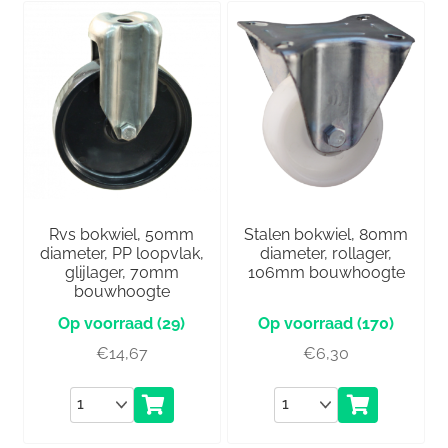
Rvs bokwiel, 50mm
Stalen bokwiel, 80mm
diameter, PP loopvlak,
diameter, rollager,
glijlager, 70mm
106mm bouwhoogte
bouwhoogte
(29)
(170)
€
14,67
€
6,30
Aantal
Aantal