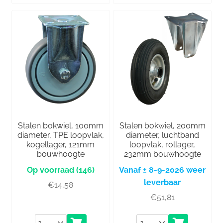
Stalen bokwiel, 100mm
Stalen bokwiel, 200mm
diameter, TPE loopvlak,
diameter, luchtband
kogellager, 121mm
loopvlak, rollager,
bouwhoogte
232mm bouwhoogte
(146)
Vanaf ± 8-9-2026 weer
leverbaar
€
14,58
€
51,81
Aantal
Aantal