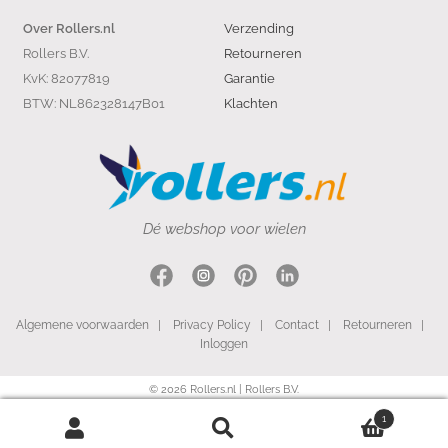
Verzending
Over Rollers.nl
Rollers B.V.
Retourneren
KvK: 82077819
Garantie
BTW: NL862328147B01
Klachten
Dé webshop voor wielen
Algemene voorwaarden
|
Privacy Policy
|
Contact
|
Retourneren
|
Inloggen
© 2026 Rollers.nl | Rollers B.V.
1
Search