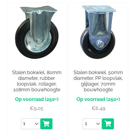
Stalen bokwiel, 80mm
Stalen bokwiel, 50mm
diameter, rubber
diameter, PP loopvlak,
loopvlak, rollager,
glijlager, 70mm
108mm bouwhoogte
bouwhoogte
(250+)
(250+)
€
9,05
€
6,49
Aantal
Aantal