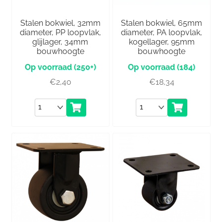
Stalen bokwiel, 32mm
Stalen bokwiel, 65mm
diameter, PP loopvlak,
diameter, PA loopvlak,
glijlager, 34mm
kogellager, 95mm
bouwhoogte
bouwhoogte
(250+)
(184)
€
2,40
€
18,34
Aantal
Aantal