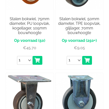
Stalen bokwiel, 75mm
Stalen bokwiel, 50mm
diameter, PU loopvlak,
diameter, TPE loopvlak,
kogellager, 105mm
glijlager, 70mm
bouwhoogte
bouwhoogte
(50)
(250+)
€
45,70
€
9,05
Aantal
Aantal