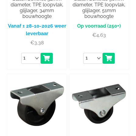
diameter, TPE loopvlak,
diameter, TPE loopvlak,
glijlager, 34mm
glijlager, 51mm
bouwhoogte
bouwhoogte
Vanaf ± 28-10-2026 weer
(250+)
leverbaar
€
4,63
€
3,38
Aantal
Aantal