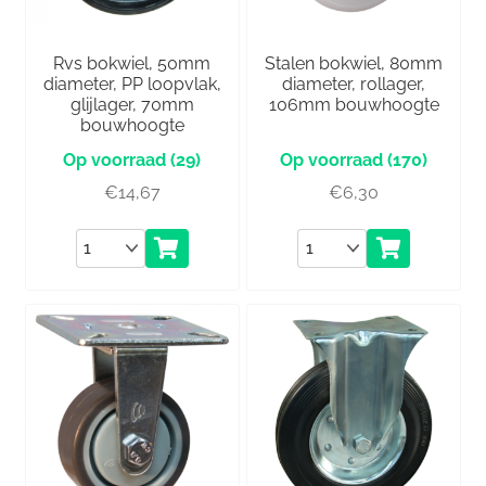
Rvs bokwiel, 50mm
Stalen bokwiel, 80mm
diameter, PP loopvlak,
diameter, rollager,
glijlager, 70mm
106mm bouwhoogte
bouwhoogte
(29)
(170)
€
14,67
€
6,30
Aantal
Aantal