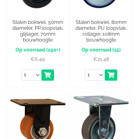
Stalen bokwiel, 50mm
Stalen bokwiel, 80mm
diameter, PP loopvlak,
diameter, PU loopvlak,
glijlager, 70mm
rollager, 108mm
bouwhoogte
bouwhoogte
(250+)
(15)
€
6,49
€
21,48
Aantal
Aantal