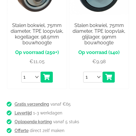
Stalen bokwiel, 75mm
Stalen bokwiel, 75mm
diameter, TPE loopvlak,
diameter, TPE loopvlak,
kogellager, 98.5mm
glijlager, 99mm
bouwhoogte
bouwhoogte
(250+)
(140)
€
11,05
€
9,98
Aantal
Aantal
Gratis verzending
vanaf €65
Levertijd
1-3 werkdagen
Oplopende korting
vanaf 5 stuks
Offerte
direct zelf maken