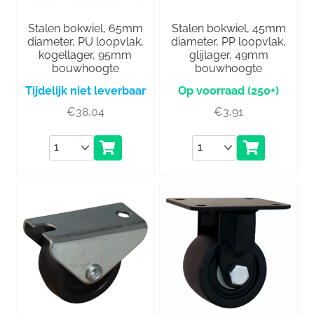
Stalen bokwiel, 65mm
Stalen bokwiel, 45mm
diameter, PU loopvlak,
diameter, PP loopvlak,
kogellager, 95mm
glijlager, 49mm
bouwhoogte
bouwhoogte
Tijdelijk niet leverbaar
(250+)
€
38,04
€
3,91
Aantal
Aantal