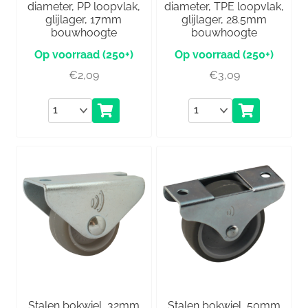
diameter, PP loopvlak,
diameter, TPE loopvlak,
glijlager, 17mm
glijlager, 28.5mm
bouwhoogte
bouwhoogte
(250+)
(250+)
€
2,09
€
3,09
Aantal
Aantal
Stalen bokwiel, 32mm
Stalen bokwiel, 50mm