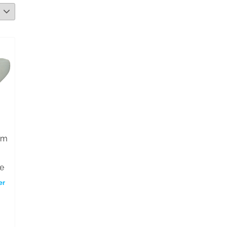
mm
,
e
er