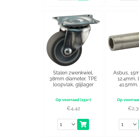
Stalen zwenkwiel,
Asbus, 15
38mm diameter, TPE
12.4mm, 
loopvlak, glijlager
41.5mm, 
(250+)
€
4,42
€
2,
Aantal
Aantal