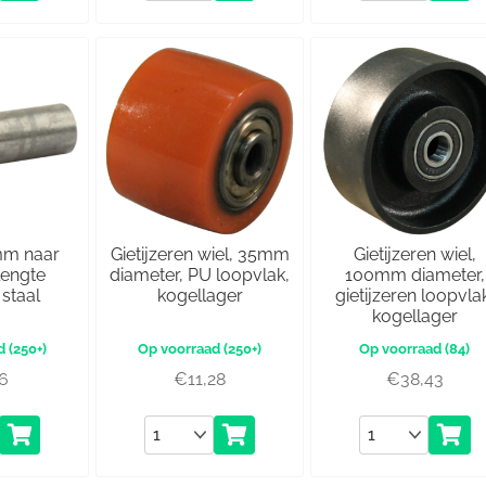
mm naar
Gietijzeren wiel, 35mm
Gietijzeren wiel,
lengte
diameter, PU loopvlak,
100mm diameter,
staal
kogellager
gietijzeren loopvla
kogellager
(250+)
(250+)
(84)
36
€
11,28
€
38,43
Aantal
Aantal