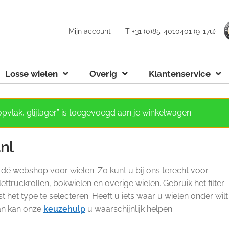
Mijn account
T +31 (0)85-4010401 (9-17u)
Losse wielen
Overig
Klantenservice
pvlak, glijlager” is toegevoegd aan je winkelwagen.
.nl
s dé webshop voor wielen. Zo kunt u bij ons terecht voor
ettruckrollen, bokwielen en overige wielen. Gebruik het filter
het type te selecteren. Heeft u iets waar u wielen onder wilt
Dan kan onze
keuzehulp
u waarschijnlijk helpen.