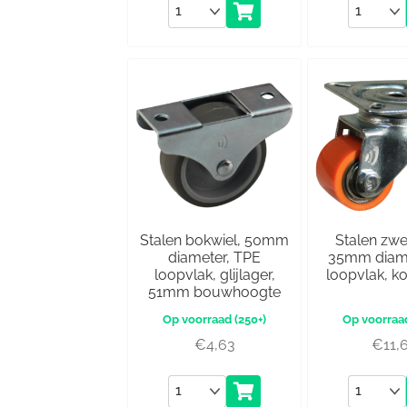
Aantal
Aantal
Stalen bokwiel, 50mm
Stalen zwe
diameter, TPE
35mm diame
loopvlak, glijlager,
loopvlak, k
51mm bouwhoogte
(250+)
€
4,63
€
11,
Aantal
Aantal