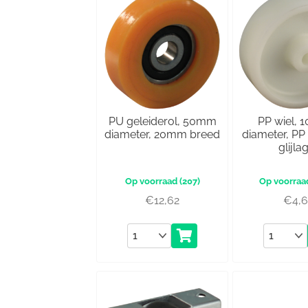
PU geleiderol, 50mm
PP wiel,
diameter, 20mm breed
diameter, PP
glijla
(207)
€
12,62
€
4,
Aantal
Aantal