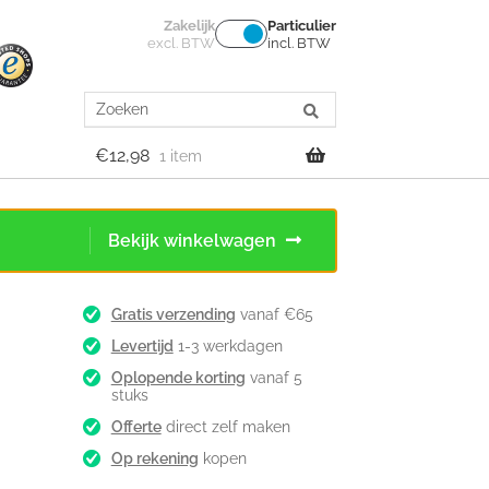
Zakelijk
Particulier
excl. BTW
incl. BTW
Search
for:
€
12,98
1 item
Bekijk winkelwagen
Gratis verzending
vanaf €65
Levertijd
1-3 werkdagen
Oplopende korting
vanaf 5
stuks
Offerte
direct zelf maken
Op rekening
kopen