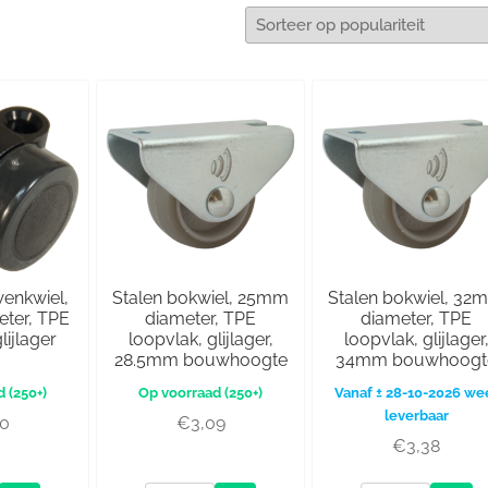
wenkwiel,
Stalen bokwiel, 25mm
Stalen bokwiel, 32
ter, TPE
diameter, TPE
diameter, TPE
lijlager
loopvlak, glijlager,
loopvlak, glijlager
28.5mm bouwhoogte
34mm bouwhoogt
(250+)
(250+)
Vanaf ± 28-10-2026 we
leverbaar
20
€
3,09
€
3,38