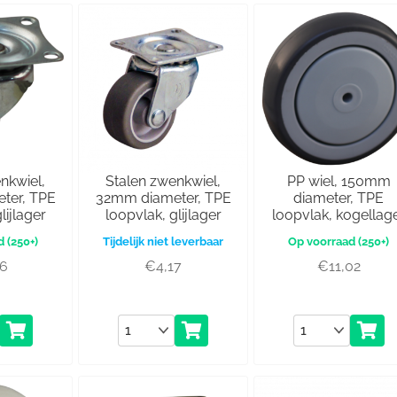
nkwiel,
Stalen zwenkwiel,
PP wiel, 150mm
ter, TPE
32mm diameter, TPE
diameter, TPE
lijlager
loopvlak, glijlager
loopvlak, kogellag
(250+)
Tijdelijk niet leverbaar
(250+)
76
€
4,17
€
11,02
Aantal
Aantal