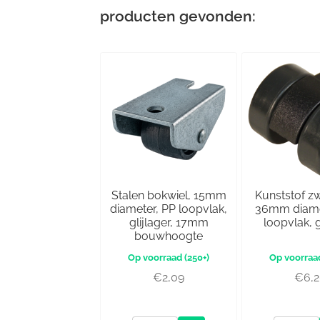
producten gevonden:
Stalen bokwiel, 15mm
Kunststof z
diameter, PP loopvlak,
36mm diame
glijlager, 17mm
loopvlak, g
bouwhoogte
(250+)
€
2,09
€
6,