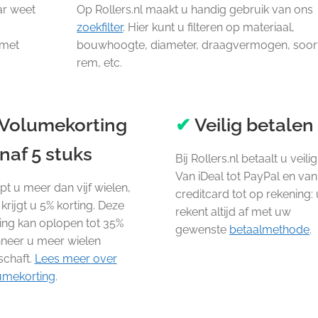
ar weet
Op Rollers.nl maakt u handig gebruik van ons
t
zoekfilter
. Hier kunt u filteren op materiaal,
 met
bouwhoogte, diameter, draagvermogen, soor
rem, etc.
Volumekorting
✔
Veilig betalen
naf 5 stuks
Bij Rollers.nl betaalt u veilig
Van iDeal tot PayPal en van
t u meer dan vijf wielen,
creditcard tot op rekening: 
krijgt u 5% korting. Deze
rekent altijd af met uw
ing kan oplopen tot 35%
gewenste
betaalmethode
.
neer u meer wielen
schaft.
Lees meer over
umekorting
.