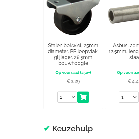
Stalen bokwiel, 25mm
Asbus, 20
diameter, PP loopvlak,
12.5mm, len
glijlager, 28.5mm
staa
bouwhoogte
(250+)
€
2,29
€
4,
Aantal
Aantal
✔
Keuzehulp