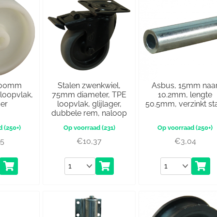
 100mm
Stalen zwenkwiel,
Asbus, 15mm naa
 loopvlak,
75mm diameter, TPE
10.2mm, lengte
ger
loopvlak, glijlager,
50.5mm, verzinkt st
dubbele rem, naloop
(250+)
(231)
(250+)
65
€
10,37
€
3,04
Aantal
Aantal