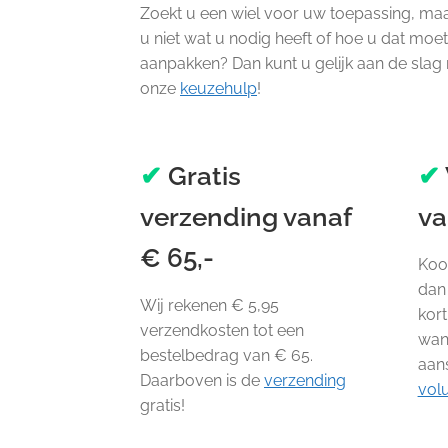
Zoekt u een wiel voor uw toepassing, ma
u niet wat u nodig heeft of hoe u dat moe
aanpakken? Dan kunt u gelijk aan de slag
onze
keuzehulp
!
✔
Gratis
✔
verzending vanaf
va
€ 65,-
Koop
dan 
Wij rekenen € 5,95
kort
verzendkosten tot een
wan
bestelbedrag van € 65.
aan
Daarboven is de
verzending
vol
gratis!