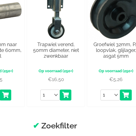
mm naar
Trapwiel verend,
Groefwiel 32mm, 
gte 60mm,
50mm diameter, niet
loopvlak, glijlager
l
zwenkbaar
asgat 5mm
(250+)
(250+)
(250+)
45
€
16,50
€
5,26
Aantal
Aantal
✔
Zoekfilter