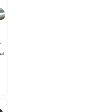
r
aal