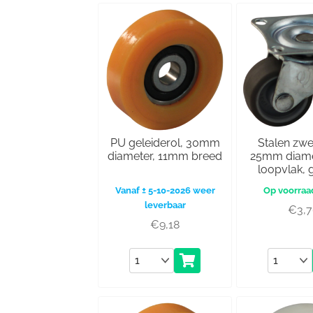
PU geleiderol, 30mm
Stalen zwe
diameter, 11mm breed
25mm diame
loopvlak, g
Vanaf ± 5-10-2026 weer
leverbaar
€
3,
€
9,18
Aantal
Aantal