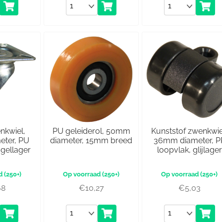
Aantal
Aantal
nkwiel,
PU geleiderol, 50mm
Kunststof zwenkwie
ter, PU
diameter, 15mm breed
36mm diameter, P
ogellager
loopvlak, glijlager
(250+)
(250+)
(250+)
68
€
10,27
€
5,03
Aantal
Aantal