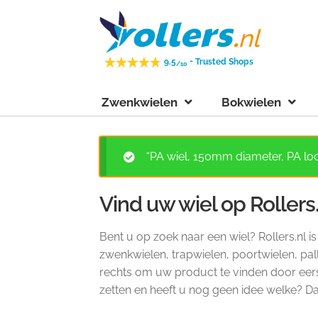
Ga
Ga
door
naar
naar
de
-
9.5
Trusted Shops
/10
navigatie
inhoud
Zwenkwielen
Bokwielen
“PA wiel, 150mm diameter, PA loo
Vind uw wiel op Rollers
Bent u op zoek naar een wiel? Rollers.nl i
zwenkwielen, trapwielen, poortwielen, pall
rechts om uw product te vinden door eerst 
zetten en heeft u nog geen idee welke? 