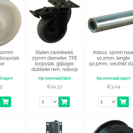
 100mm
Stalen zwenkwiel,
Asbus, 15mm naa
 loopvlak,
75mm diameter, TPE
10.2mm, lengte
ger
loopvlak, glijlager,
50.5mm, verzinkt st
dubbele rem, naloop
(250+)
(167)
(250+)
65
€
10,37
€
3,04
Aantal
Aantal