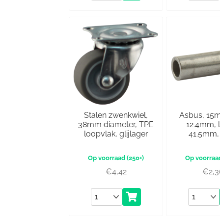
Stalen zwenkwiel,
Asbus, 15
38mm diameter, TPE
12.4mm, 
loopvlak, glijlager
41.5mm, 
(250+)
€
4,42
€
2,
Aantal
Aantal