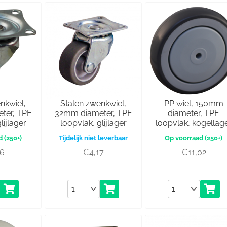
nkwiel,
Stalen zwenkwiel,
PP wiel, 150mm
ter, TPE
32mm diameter, TPE
diameter, TPE
lijlager
loopvlak, glijlager
loopvlak, kogellag
(250+)
Tijdelijk niet leverbaar
(250+)
76
€
4,17
€
11,02
Aantal
Aantal