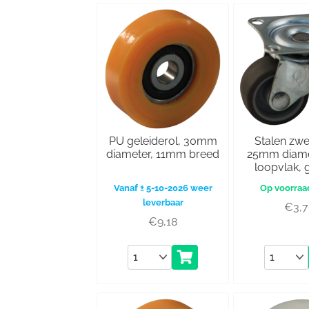
PU geleiderol, 30mm
Stalen zwe
diameter, 11mm breed
25mm diame
loopvlak, g
Vanaf ± 5-10-2026 weer
leverbaar
€
3,
€
9,18
Aantal
Aantal