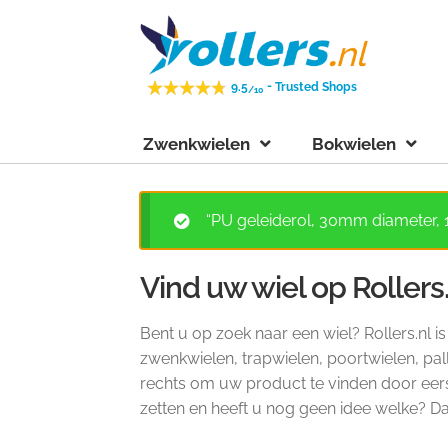
Ga
Ga
door
naar
naar
de
-
9.5
Trusted Shops
/10
navigatie
inhoud
Zwenkwielen
Bokwielen
“PU geleiderol, 30mm diameter,
Vind uw wiel op Rollers
Bent u op zoek naar een wiel? Rollers.nl i
zwenkwielen, trapwielen, poortwielen, pall
rechts om uw product te vinden door eerst 
zetten en heeft u nog geen idee welke? 