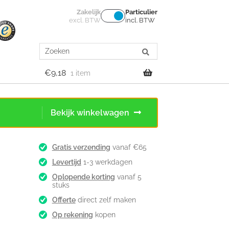
Zakelijk
Particulier
excl. BTW
incl. BTW
Search
for:
€
9,18
1 item
Bekijk winkelwagen
Gratis verzending
vanaf €65
Levertijd
1-3 werkdagen
Oplopende korting
vanaf 5
stuks
Offerte
direct zelf maken
Op rekening
kopen