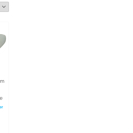
mm
,
e
er