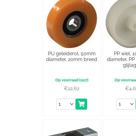
PU geleiderol, 50mm
PP wiel,
diameter, 20mm breed
diameter, PP
glijla
(207)
€
12,62
€
4,
Aantal
Aantal