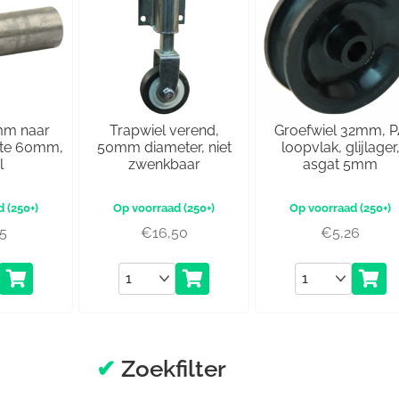
mm naar
Trapwiel verend,
Groefwiel 32mm, 
gte 60mm,
50mm diameter, niet
loopvlak, glijlager
l
zwenkbaar
asgat 5mm
(250+)
(250+)
(250+)
45
€
16,50
€
5,26
Aantal
Aantal
✔
Zoekfilter