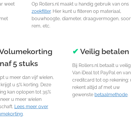
ar weet
Op Rollers.nl maakt u handig gebruik van ons
t
zoekfilter
. Hier kunt u filteren op materiaal,
 met
bouwhoogte, diameter, draagvermogen, soor
rem, etc.
Volumekorting
✔
Veilig betalen
naf 5 stuks
Bij Rollers.nl betaalt u veilig
Van iDeal tot PayPal en van
t u meer dan vijf wielen,
creditcard tot op rekening: 
krijgt u 5% korting. Deze
rekent altijd af met uw
ing kan oplopen tot 35%
gewenste
betaalmethode
.
neer u meer wielen
schaft.
Lees meer over
umekorting
.