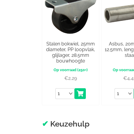
Stalen bokwiel, 25mm
Asbus, 20
diameter, PP loopvlak,
12.5mm, len
glijlager, 28.5mm
staa
bouwhoogte
(250+)
€
2,29
€
4,
Aantal
Aantal
✔
Keuzehulp