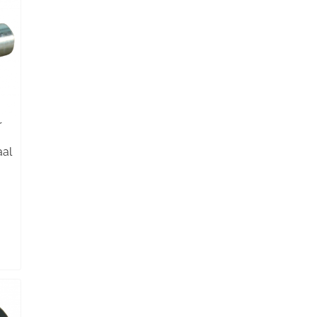
r
aal