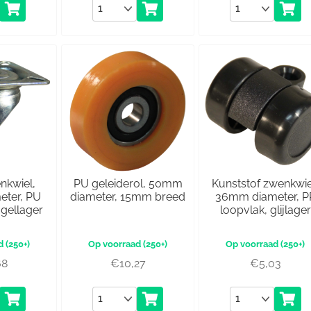
Aantal
Aantal
nkwiel,
PU geleiderol, 50mm
Kunststof zwenkwie
ter, PU
diameter, 15mm breed
36mm diameter, P
ogellager
loopvlak, glijlager
(250+)
(250+)
(250+)
68
€
10,27
€
5,03
Aantal
Aantal