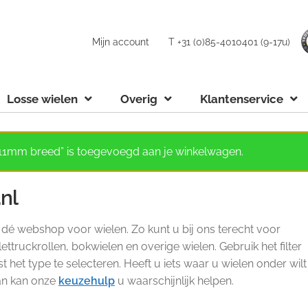
Mijn account
T +31 (0)85-4010401 (9-17u)
Losse wielen
Overig
Klantenservice
 11mm breed” is toegevoegd aan je winkelwagen.
.nl
s dé webshop voor wielen. Zo kunt u bij ons terecht voor
ettruckrollen, bokwielen en overige wielen. Gebruik het filter
het type te selecteren. Heeft u iets waar u wielen onder wilt
Dan kan onze
keuzehulp
u waarschijnlijk helpen.