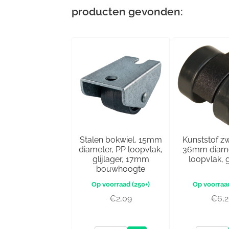
producten gevonden:
Stalen bokwiel, 15mm
Kunststof z
diameter, PP loopvlak,
36mm diame
glijlager, 17mm
loopvlak, g
bouwhoogte
(250+)
€
2,09
€
6,