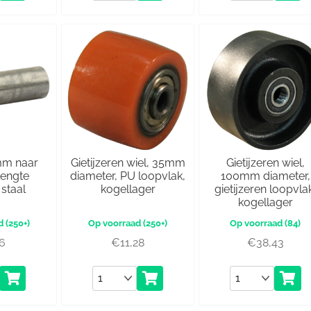
mm naar
Gietijzeren wiel, 35mm
Gietijzeren wiel,
lengte
diameter, PU loopvlak,
100mm diameter,
staal
kogellager
gietijzeren loopvla
kogellager
(250+)
(250+)
(84)
36
€
11,28
€
38,43
Aantal
Aantal