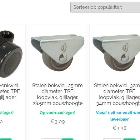
wenkwiel,
Stalen bokwiel, 25mm
Stalen bokwiel, 32
ter, TPE
diameter, TPE
diameter, TPE
lijlager
loopvlak, glijlager,
loopvlak, glijlager
28.5mm bouwhoogte
34mm bouwhoogt
(250+)
(250+)
Vanaf ± 28-10-2026 we
leverbaar
20
€
3,09
€
3,38