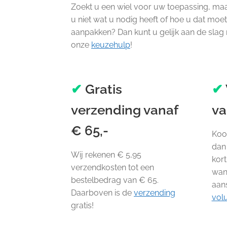
Zoekt u een wiel voor uw toepassing, ma
u niet wat u nodig heeft of hoe u dat moe
aanpakken? Dan kunt u gelijk aan de slag
onze
keuzehulp
!
✔
Gratis
✔
verzending vanaf
va
€ 65,-
Koop
dan 
Wij rekenen € 5,95
kort
verzendkosten tot een
wan
bestelbedrag van € 65.
aan
Daarboven is de
verzending
vol
gratis!