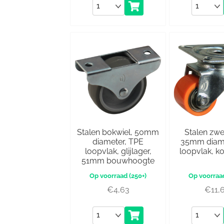
Aantal
Aantal
Stalen bokwiel, 50mm
Stalen zwe
diameter, TPE
35mm diame
loopvlak, glijlager,
loopvlak, k
51mm bouwhoogte
(250+)
€
4,63
€
11,
Aantal
Aantal