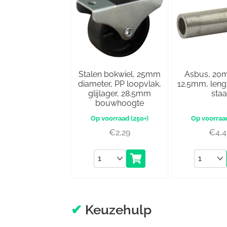
Stalen bokwiel, 25mm
Asbus, 20
diameter, PP loopvlak,
12.5mm, len
glijlager, 28.5mm
staa
bouwhoogte
(250+)
€
2,29
€
4,
Aantal
Aantal
✔
Keuzehulp