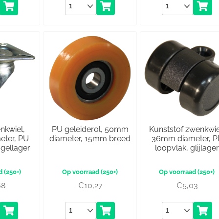
Aantal
Aantal
nkwiel,
PU geleiderol, 50mm
Kunststof zwenkwie
ter, PU
diameter, 15mm breed
36mm diameter, P
ogellager
loopvlak, glijlager
(250+)
(250+)
(250+)
68
€
10,27
€
5,03
Aantal
Aantal