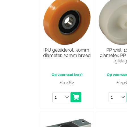
PU geleiderol, 50mm
PP wiel,
diameter, 20mm breed
diameter, PP
glijla
(207)
€
12,62
€
4,
Aantal
Aantal