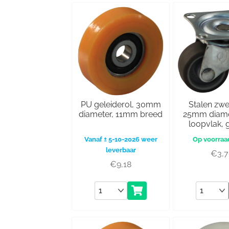
PU geleiderol, 30mm
Stalen zwe
diameter, 11mm breed
25mm diame
loopvlak, g
Vanaf ± 5-10-2026 weer
leverbaar
€
3,
€
9,18
Aantal
Aantal