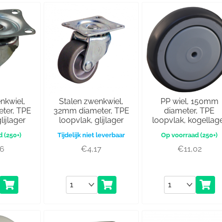
nkwiel,
Stalen zwenkwiel,
PP wiel, 150mm
ter, TPE
32mm diameter, TPE
diameter, TPE
lijlager
loopvlak, glijlager
loopvlak, kogellag
(250+)
Tijdelijk niet leverbaar
(250+)
76
€
4,17
€
11,02
Aantal
Aantal