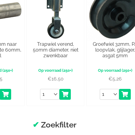
mm naar
Trapwiel verend,
Groefwiel 32mm, 
gte 60mm,
50mm diameter, niet
loopvlak, glijlager
l
zwenkbaar
asgat 5mm
(250+)
(250+)
(250+)
45
€
16,50
€
5,26
Aantal
Aantal
✔
Zoekfilter