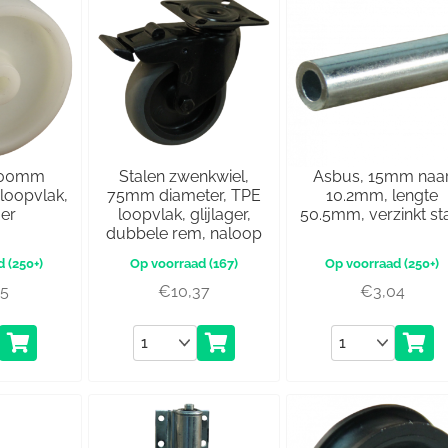
 100mm
Stalen zwenkwiel,
Asbus, 15mm naa
 loopvlak,
75mm diameter, TPE
10.2mm, lengte
ger
loopvlak, glijlager,
50.5mm, verzinkt st
dubbele rem, naloop
(250+)
(167)
(250+)
65
€
10,37
€
3,04
Aantal
Aantal