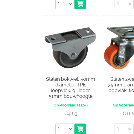
Aantal
Aantal
Stalen bokwiel, 50mm
Stalen zwe
diameter, TPE
35mm diame
loopvlak, glijlager,
loopvlak, k
51mm bouwhoogte
(250+)
€
4,63
€
11,
Aantal
Aantal