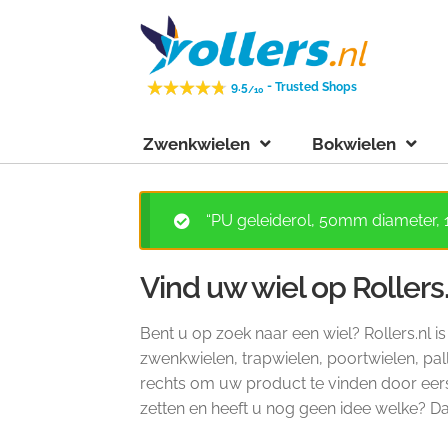
Ga
Ga
door
naar
naar
de
-
9.5
Trusted Shops
/10
navigatie
inhoud
Zwenkwielen
Bokwielen
“PU geleiderol, 50mm diameter,
Vind uw wiel op Rollers
Bent u op zoek naar een wiel? Rollers.nl i
zwenkwielen, trapwielen, poortwielen, pall
rechts om uw product te vinden door eerst 
zetten en heeft u nog geen idee welke? 