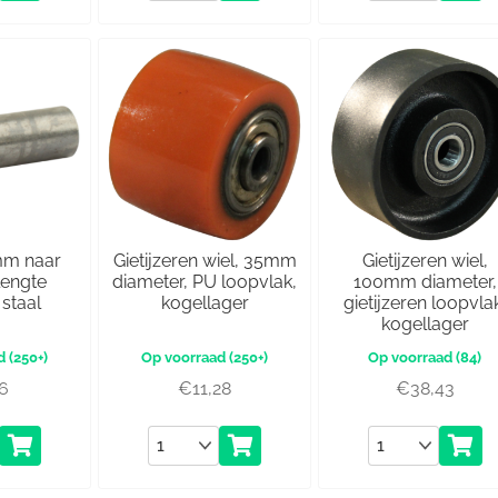
mm naar
Gietijzeren wiel, 35mm
Gietijzeren wiel,
lengte
diameter, PU loopvlak,
100mm diameter,
staal
kogellager
gietijzeren loopvla
kogellager
(250+)
(250+)
(84)
36
€
11,28
€
38,43
Aantal
Aantal