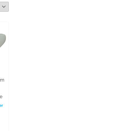
mm
,
e
er