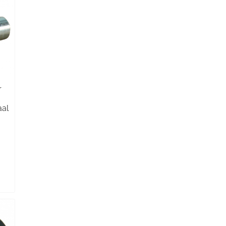
r
aal