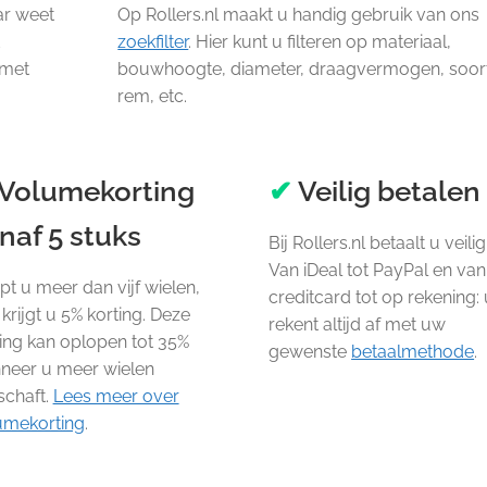
ar weet
Op Rollers.nl maakt u handig gebruik van ons
t
zoekfilter
. Hier kunt u filteren op materiaal,
 met
bouwhoogte, diameter, draagvermogen, soor
rem, etc.
Volumekorting
✔
Veilig betalen
naf 5 stuks
Bij Rollers.nl betaalt u veilig
Van iDeal tot PayPal en van
t u meer dan vijf wielen,
creditcard tot op rekening: 
krijgt u 5% korting. Deze
rekent altijd af met uw
ing kan oplopen tot 35%
gewenste
betaalmethode
.
neer u meer wielen
schaft.
Lees meer over
umekorting
.