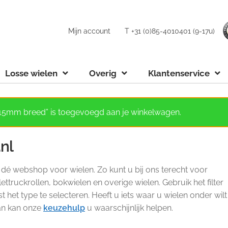
Mijn account
T +31 (0)85-4010401 (9-17u)
Losse wielen
Overig
Klantenservice
 15mm breed” is toegevoegd aan je winkelwagen.
.nl
s dé webshop voor wielen. Zo kunt u bij ons terecht voor
ettruckrollen, bokwielen en overige wielen. Gebruik het filter
het type te selecteren. Heeft u iets waar u wielen onder wilt
Dan kan onze
keuzehulp
u waarschijnlijk helpen.