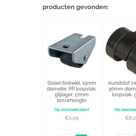
producten gevonden:
Stalen bokwiel, 15mm
Kunststof z
diameter, PP loopvlak,
36mm diame
glijlager, 17mm
loopvlak, g
bouwhoogte
(250+)
€
2,09
€
6,