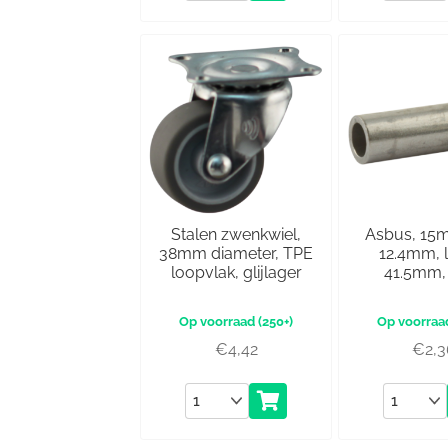
Stalen zwenkwiel,
Asbus, 15
38mm diameter, TPE
12.4mm, 
loopvlak, glijlager
41.5mm, 
(250+)
€
4,42
€
2,
Aantal
Aantal