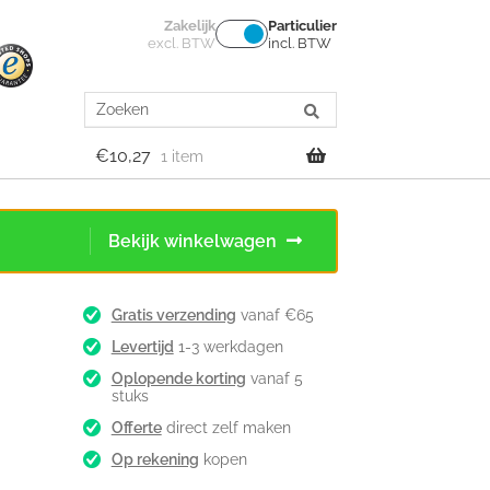
Zakelijk
Particulier
excl. BTW
incl. BTW
Search
for:
€
10,27
1 item
Bekijk winkelwagen
Gratis verzending
vanaf €65
Levertijd
1-3 werkdagen
Oplopende korting
vanaf 5
stuks
Offerte
direct zelf maken
Op rekening
kopen