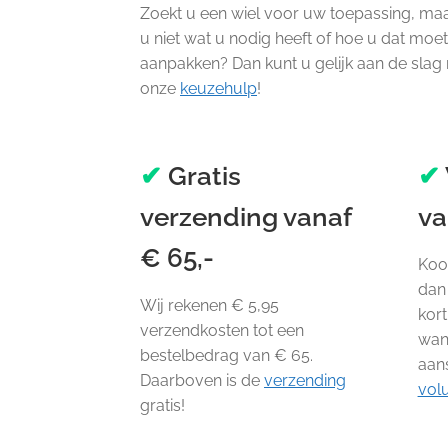
Zoekt u een wiel voor uw toepassing, ma
u niet wat u nodig heeft of hoe u dat moe
aanpakken? Dan kunt u gelijk aan de slag
onze
keuzehulp
!
✔
Gratis
✔
verzending vanaf
va
€ 65,-
Koop
dan 
Wij rekenen € 5,95
kort
verzendkosten tot een
wan
bestelbedrag van € 65.
aan
Daarboven is de
verzending
vol
gratis!