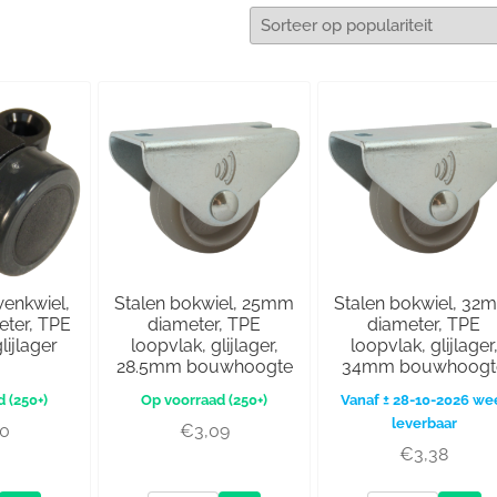
wenkwiel,
Stalen bokwiel, 25mm
Stalen bokwiel, 32
ter, TPE
diameter, TPE
diameter, TPE
lijlager
loopvlak, glijlager,
loopvlak, glijlager
28.5mm bouwhoogte
34mm bouwhoogt
(250+)
(250+)
Vanaf ± 28-10-2026 we
leverbaar
20
€
3,09
€
3,38