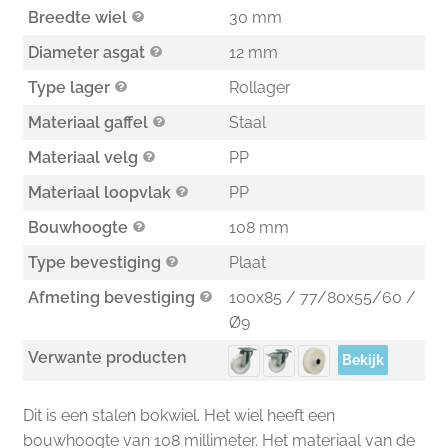
Breedte wiel
30 mm
Diameter asgat
12 mm
Type lager
Rollager
Materiaal gaffel
Staal
Materiaal velg
PP
Materiaal loopvlak
PP
Bouwhoogte
108 mm
Type bevestiging
Plaat
Afmeting bevestiging
100x85 / 77/80x55/60 /
Ø9
Verwante producten
Bekijk
Dit is een stalen bokwiel. Het wiel heeft een
bouwhoogte van 108 millimeter. Het materiaal van de