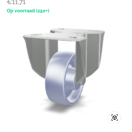
€
11,71
(250+)