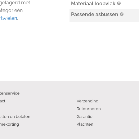
 gelagerd met
Materiaal loopvlak
ategorieën:
Passende asbussen
twielen
,
tenservice
act
Verzending
Retourneren
ellen en betalen
Garantie
mekorting
Klachten