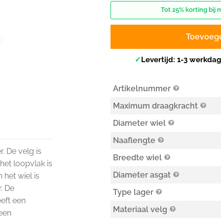
Tot 25% korting bij 
Toevoeg
✓
Levertijd: 1-3 werkda
Artikelnummer
Maximum draagkracht
Diameter wiel
Naaflengte
r. De velg is
Breedte wiel
 het loopvlak is
Diameter asgat
 het wiel is
. De
Type lager
eeft een
Materiaal velg
 een