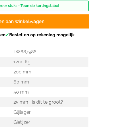
meer stuks - Toon de kortingstabel
en aan winkelwagen
gen
✓
Bestellen op rekening mogelijk
LW687986
1200 Kg
200 mm
60 mm
50 mm
25 mm
Is dit te groot?
Glijlager
Gietijzer