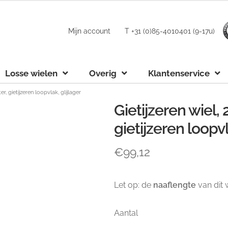
Mijn account
T +31 (0)85-4010401 (9-17u)
Losse wielen
Overig
Klantenservice
, gietijzeren loopvlak, glijlager
Gietijzeren wiel
gietijzeren loopvl
€
99,12
Let op: de
naaflengte
van dit w
Aantal