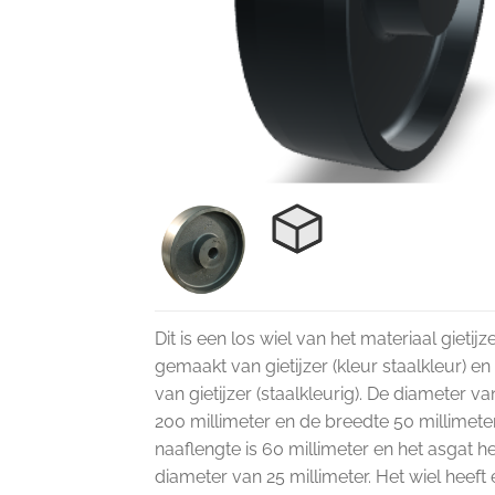
Dit is een los wiel van het materiaal gietijze
gemaakt van gietijzer (kleur staalkleur) en
van gietijzer (staalkleurig). De diameter van
200 millimeter en de breedte 50 millimeter
naaflengte is 60 millimeter en het asgat h
diameter van 25 millimeter. Het wiel heeft