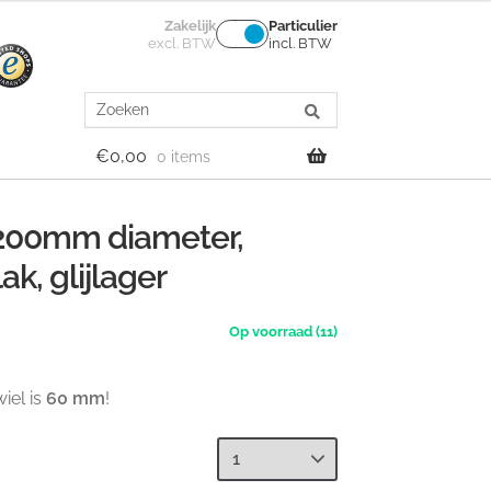
Zakelijk
Particulier
excl. BTW
incl. BTW
Search
for:
€
0,00
0 items
, 200mm diameter,
ak, glijlager
(11)
iel is
60 mm
!