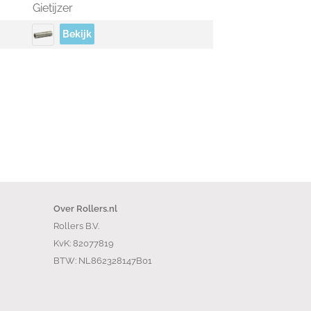
Gietijzer
Bekijk
Over Rollers.nl
Rollers B.V.
KvK: 82077819
BTW: NL862328147B01