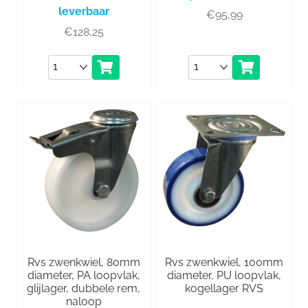
leverbaar
€
95,99
€
128,25
Aantal
Aantal
Rvs zwenkwiel, 80mm
Rvs zwenkwiel, 100mm
diameter, PA loopvlak,
diameter, PU loopvlak,
glijlager, dubbele rem,
kogellager RVS
naloop