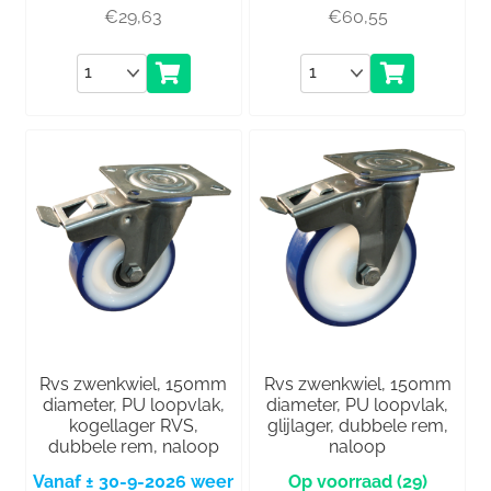
€
29,63
€
60,55
Aantal
Aantal
Rvs zwenkwiel, 150mm
Rvs zwenkwiel, 150mm
diameter, PU loopvlak,
diameter, PU loopvlak,
kogellager RVS,
glijlager, dubbele rem,
dubbele rem, naloop
naloop
Vanaf ± 30-9-2026 weer
(29)