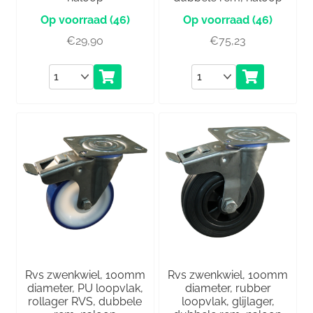
(46)
(46)
€
29,90
€
75,23
Aantal
Aantal
Rvs zwenkwiel, 100mm
Rvs zwenkwiel, 100mm
diameter, PU loopvlak,
diameter, rubber
rollager RVS, dubbele
loopvlak, glijlager,