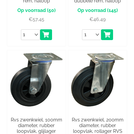
rem, naloop
dubbele rem, naloop
(50)
(145)
€
57,45
€
46,49
Aantal
Aantal
Rvs zwenkwiel, 100mm
Rvs zwenkwiel, 200mm
diameter, rubber
diameter, rubber
loopvlak, glijlager
loopvlak, rollager RVS