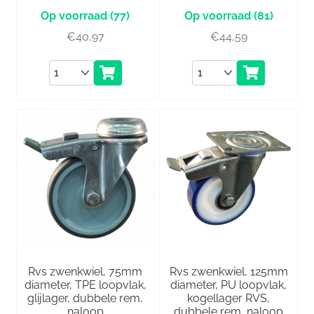
(77)
(81)
€
40,97
€
44,59
Aantal
Aantal
Rvs zwenkwiel, 75mm
Rvs zwenkwiel, 125mm
diameter, TPE loopvlak,
diameter, PU loopvlak,
glijlager, dubbele rem,
kogellager RVS,
naloop
dubbele rem, naloop