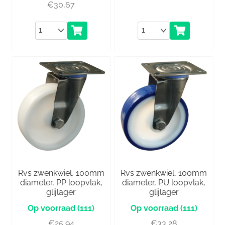
€
30,67
Aantal
Aantal
Rvs zwenkwiel, 100mm
Rvs zwenkwiel, 100mm
diameter, PP loopvlak,
diameter, PU loopvlak,
glijlager
glijlager
(111)
(111)
€
25,94
€
33,28