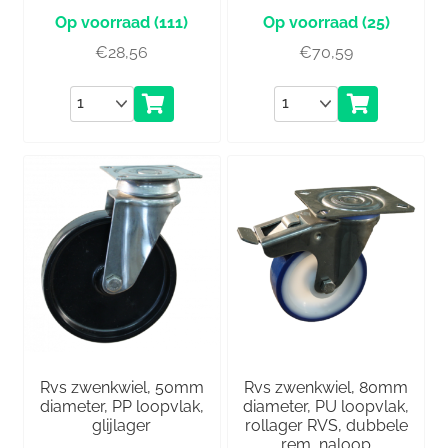
(111)
(25)
€
28,56
€
70,59
Aantal
Aantal
Rvs zwenkwiel, 50mm
Rvs zwenkwiel, 80mm
diameter, PP loopvlak,
diameter, PU loopvlak,
glijlager
rollager RVS, dubbele
rem, naloop