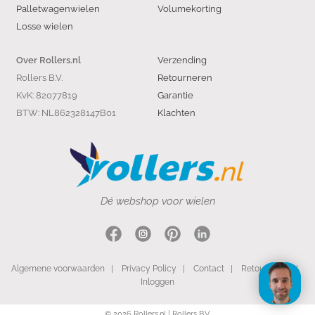
Palletwagenwielen
Volumekorting
Losse wielen
Verzending
Over Rollers.nl
Rollers B.V.
Retourneren
KvK: 82077819
Garantie
BTW: NL862328147B01
Klachten
Dé webshop voor wielen
Algemene voorwaarden
|
Privacy Policy
|
Contact
|
Retourneren
|
Inloggen
© 2026 Rollers.nl | Rollers B.V.