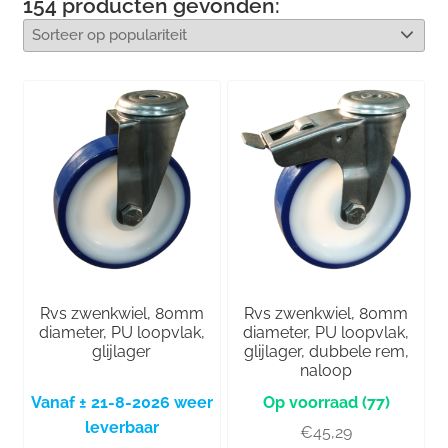
154
producten gevonden:
Rvs zwenkwiel, 80mm
Rvs zwenkwiel, 80mm
diameter, PU loopvlak,
diameter, PU loopvlak,
glijlager
glijlager, dubbele rem,
naloop
Vanaf ± 21-8-2026 weer
(77)
leverbaar
€
45,29