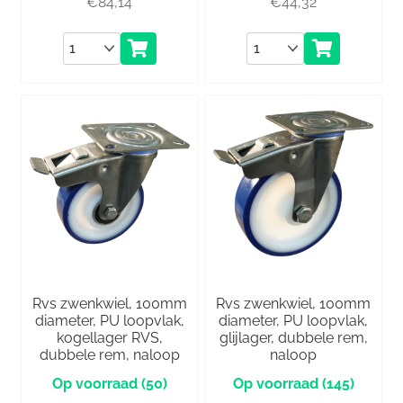
€
84,14
€
44,32
Aantal
Aantal
Rvs zwenkwiel, 100mm
Rvs zwenkwiel, 100mm
diameter, PU loopvlak,
diameter, PU loopvlak,
kogellager RVS,
glijlager, dubbele rem,
dubbele rem, naloop
naloop
(50)
(145)