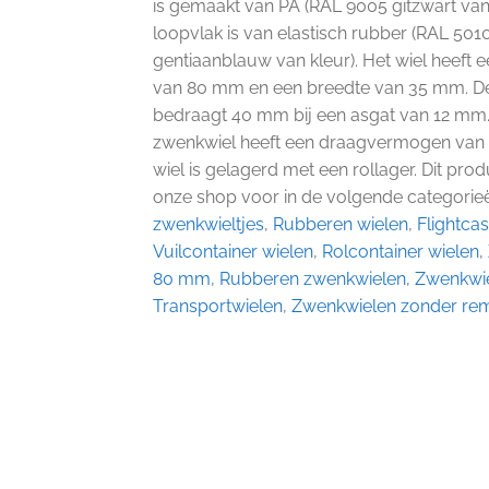
is gemaakt van PA (RAL 9005 gitzwart van 
loopvlak is van elastisch rubber (RAL 501
gentiaanblauw van kleur). Het wiel heeft 
van 80 mm en een breedte van 35 mm. De
bedraagt 40 mm bij een asgat van 12 mm.
zwenkwiel heeft een draagvermogen van 
wiel is gelagerd met een rollager. Dit pro
onze shop voor in de volgende categorie
zwenkwieltjes
,
Rubberen wielen
,
Flightca
Vuilcontainer wielen
,
Rolcontainer wielen
,
80 mm
,
Rubberen zwenkwielen
,
Zwenkwie
Transportwielen
,
Zwenkwielen zonder re