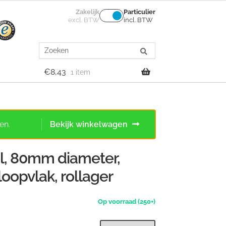
Zakelijk
Particulier
excl. BTW
incl. BTW
Search
for:
€
8,43
1 item
en.
Bekijk winkelwagen
l, 80mm diameter,
loopvlak, rollager
(250+)