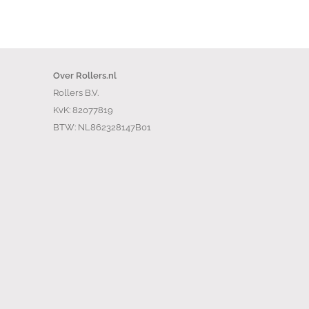
Over Rollers.nl
Rollers B.V.
KvK: 82077819
BTW: NL862328147B01