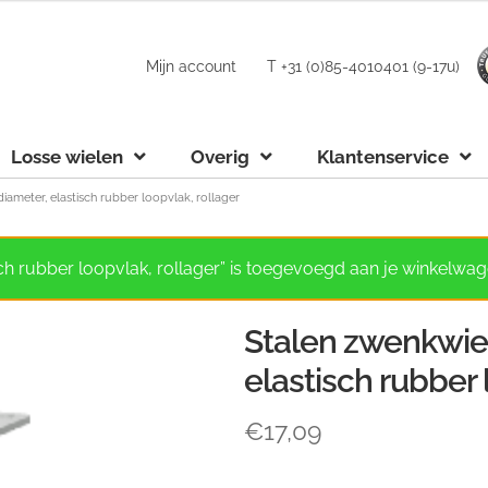
Mijn account
T +31 (0)85-4010401 (9-17u)
Losse wielen
Overig
Klantenservice
ameter, elastisch rubber loopvlak, rollager
ch rubber loopvlak, rollager” is toegevoegd aan je winkelwag
Stalen zwenkwie
elastisch rubber 
€
17,09