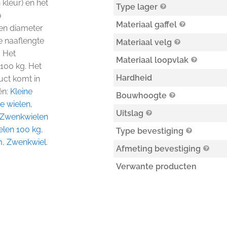
kleur) en het
Type lager
0
Materiaal gaffel
een diameter
 naaflengte
Materiaal velg
 Het
Materiaal loopvlak
100 kg. Het
Hardheid
duct komt in
ën:
Kleine
Bouwhoogte
se wielen
,
Uitslag
Zwenkwielen
len 100 kg
,
Type bevestiging
m
,
Zwenkwiel
.
Afmeting bevestiging
Verwante producten