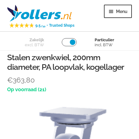
Ga
Ga
Menu
door
naar
naar
de
-
9.5
Trusted Shops
/10
navigatie
inhoud
Subme
Zakelijk
Particulier
Zwenkwielen
excl. BTW
incl. BTW
uitvou
Stalen zwenkwiel, 200mm
Subme
Bokwielen
diameter, PA loopvlak, kogellager
uitvou
Subme
Losse wielen
€
363,80
uitvou
(21)
Subme
Overig
uitvou
Subme
Klantenservice
uitvou