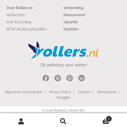
Verzending
Over Rollers.nl
Rollers B.V.
Retourneren
KvK: 82077819
Garantie
BTW: NL862328147B01
Klachten
Dé webshop voor wielen
Algemene voorwaarden
|
Privacy Policy
|
Contact
|
Retourneren
|
Inloggen
© 2026 Rollers.nl | Rollers B.V.
0
Search