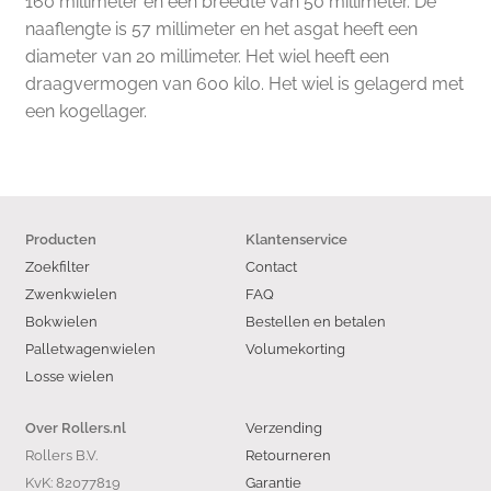
160 millimeter en een breedte van 50 millimeter. De
naaflengte is 57 millimeter en het asgat heeft een
diameter van 20 millimeter. Het wiel heeft een
draagvermogen van 600 kilo. Het wiel is gelagerd met
een kogellager.
Producten
Klantenservice
Zoekfilter
Contact
Zwenkwielen
FAQ
Bokwielen
Bestellen en betalen
Palletwagenwielen
Volumekorting
Losse wielen
Verzending
Over Rollers.nl
Rollers B.V.
Retourneren
KvK: 82077819
Garantie