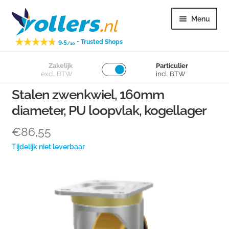
Ga
Ga
Menu
door
naar
naar
de
-
9.5
Trusted Shops
/10
navigatie
inhoud
Subme
Zakelijk
Particulier
Zwenkwielen
excl. BTW
incl. BTW
uitvou
Stalen zwenkwiel, 160mm
Subme
Bokwielen
diameter, PU loopvlak, kogellager
uitvou
Subme
Losse wielen
€
86,55
uitvou
Tijdelijk niet leverbaar
Subme
Overig
uitvou
Subme
Klantenservice
uitvou