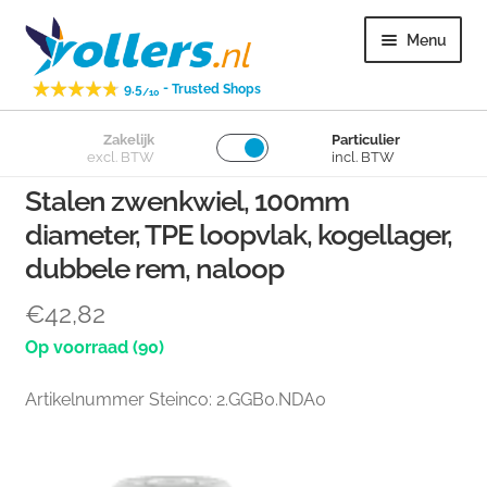
Ga
Ga
Menu
door
naar
naar
de
-
9.5
Trusted Shops
/10
navigatie
inhoud
Subme
Zakelijk
Particulier
Zwenkwielen
excl. BTW
incl. BTW
uitvou
Stalen zwenkwiel, 100mm
Subme
Bokwielen
diameter, TPE loopvlak, kogellager,
uitvou
dubbele rem, naloop
Subme
Losse wielen
uitvou
€
42,82
Subme
Overig
(90)
uitvou
Artikelnummer Steinco: 2.GGB0.NDA0
Subme
Klantenservice
uitvou