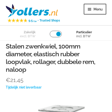
Ga
Ga
Menu
door
naar
naar
de
-
9.5
Trusted Shops
/10
navigatie
inhoud
Subme
Zakelijk
Particulier
Zwenkwielen
excl. BTW
incl. BTW
uitvou
Stalen zwenkwiel, 100mm
Subme
Bokwielen
diameter, elastisch rubber
uitvou
loopvlak, rollager, dubbele rem,
Subme
Losse wielen
uitvou
naloop
Subme
Overig
€
21,45
uitvou
Tijdelijk niet leverbaar
Subme
Klantenservice
uitvou