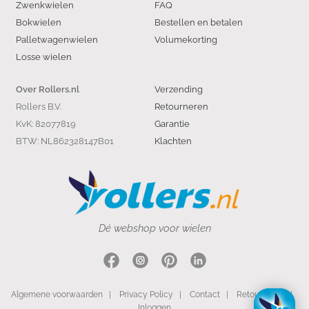
Zwenkwielen
FAQ
Bokwielen
Bestellen en betalen
Palletwagenwielen
Volumekorting
Losse wielen
Verzending
Over Rollers.nl
Rollers B.V.
Retourneren
KvK: 82077819
Garantie
BTW: NL862328147B01
Klachten
Dé webshop voor wielen
Algemene voorwaarden
|
Privacy Policy
|
Contact
|
Retourneren
|
Inloggen