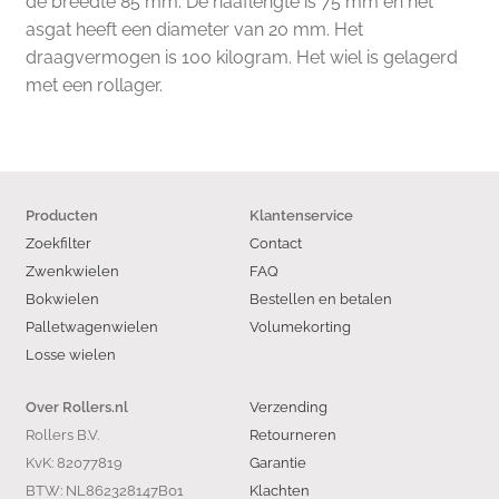
de breedte 85 mm. De naaflengte is 75 mm en het
asgat heeft een diameter van 20 mm. Het
draagvermogen is 100 kilogram. Het wiel is gelagerd
met een rollager.
Producten
Klantenservice
Zoekfilter
Contact
Zwenkwielen
FAQ
Bokwielen
Bestellen en betalen
Palletwagenwielen
Volumekorting
Losse wielen
Verzending
Over Rollers.nl
Rollers B.V.
Retourneren
KvK: 82077819
Garantie
BTW: NL862328147B01
Klachten