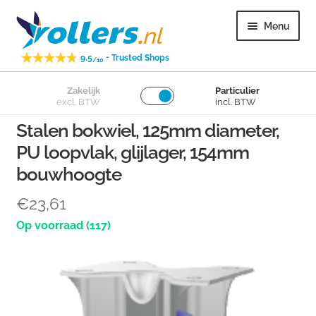
Ga
Ga
Menu
door
naar
naar
de
-
9.5
Trusted Shops
/10
navigatie
inhoud
Subme
Zakelijk
Particulier
Zwenkwielen
excl. BTW
incl. BTW
uitvou
Stalen bokwiel, 125mm diameter,
Subme
Bokwielen
PU loopvlak, glijlager, 154mm
uitvou
bouwhoogte
Subme
Losse wielen
uitvou
€
23,61
Subme
Overig
(117)
uitvou
Subme
Klantenservice
uitvou