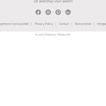
Dé webshop voor wielen
lgemene voorwaarden
|
Privacy Policy
|
Contact
|
Retourneren
|
Inlogg
© 2026 Rollers.nl | Rollers B.V.