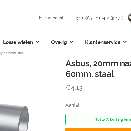
Mijn account
T +31 (0)85-4010401 (9-17u)
Losse wielen
Overig
Klantenservice
gte 60mm, staal
Asbus, 20mm naa
60mm, staal
€
4,13
Aantal
Tot 25% korting bij 