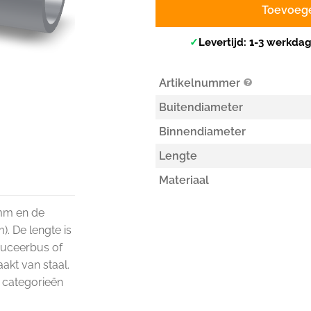
Toevoeg
✓
Levertijd: 1-3 werkda
Artikelnummer
Buitendiameter
Binnendiameter
Lengte
Materiaal
 mm en de
. De lengte is
duceerbus of
kt van staal.
e categorieën