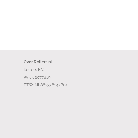
Over Rollers.nl
Rollers B.V.
KvK: 82077819
BTW: NL862328147B01