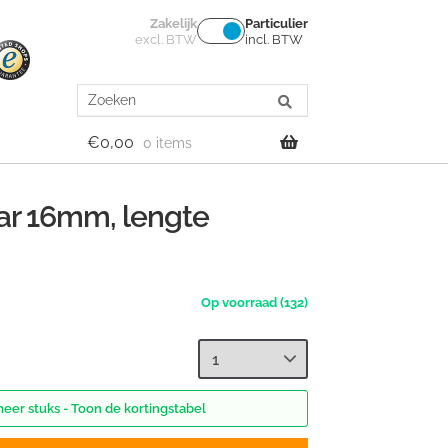
Zakelijk
Particulier
excl. BTW
incl. BTW
Search
for:
€
0,00
0 items
r 16mm, lengte
(132)
meer stuks - Toon de kortingstabel