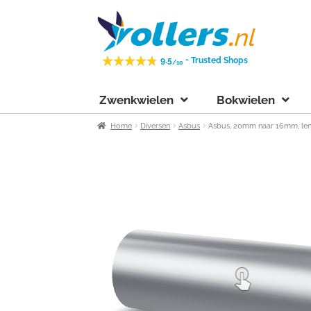
Ga
Ga
door
naar
naar
de
-
9.5
Trusted Shops
/10
navigatie
inhoud
Zwenkwielen
Bokwielen
Home
Diversen
Asbus
Asbus, 20mm naar 16mm, len