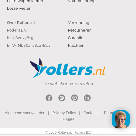
Palletwagenwielen
Volumekorting
Losse wielen
Verzending
Over Rollers.nl
Rollers B.V.
Retourneren
KvK: 82077819
Garantie
BTW: NL862328147B01
Klachten
Dé webshop voor wielen
Algemene voorwaarden
|
Privacy Policy
|
Contact
|
Retourneren
|
Inloggen
© 2026 Rollers.nl | Rollers B.V.