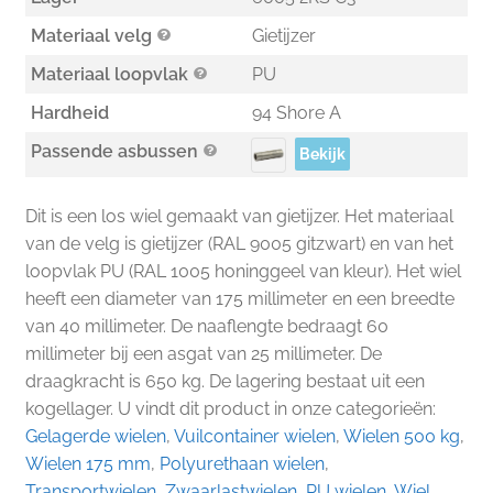
Materiaal velg
Gietijzer
Materiaal loopvlak
PU
Hardheid
94 Shore A
Passende asbussen
Bekijk
Dit is een los wiel gemaakt van gietijzer. Het materiaal
van de velg is gietijzer (RAL 9005 gitzwart) en van het
loopvlak PU (RAL 1005 honinggeel van kleur). Het wiel
heeft een diameter van 175 millimeter en een breedte
van 40 millimeter. De naaflengte bedraagt 60
millimeter bij een asgat van 25 millimeter. De
draagkracht is 650 kg. De lagering bestaat uit een
kogellager. U vindt dit product in onze categorieën:
Gelagerde wielen
,
Vuilcontainer wielen
,
Wielen 500 kg
,
Wielen 175 mm
,
Polyurethaan wielen
,
Transportwielen
,
Zwaarlastwielen
,
PU wielen
,
Wiel
.