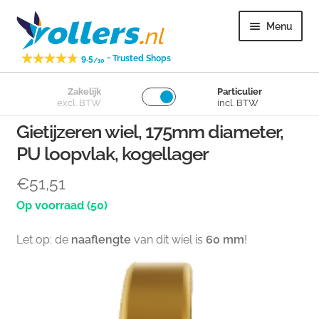
Ga
Ga
Menu
door
naar
naar
de
-
9.5
Trusted Shops
/10
navigatie
inhoud
Subme
Zakelijk
Particulier
Zwenkwielen
excl. BTW
incl. BTW
uitvou
Gietijzeren wiel, 175mm diameter,
Subme
Bokwielen
PU loopvlak, kogellager
uitvou
Subme
Losse wielen
€
51,51
uitvou
(50)
Subme
Overig
uitvou
Let op: de
naaflengte
van dit wiel is
60 mm
!
Subme
Klantenservice
uitvou