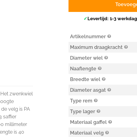
Toevoeg
✓
Levertijd: 1-3 werkda
Artikelnummer
Maximum draagkracht
Diameter wiel
Naaflengte
Breedte wiel
Diameter asgat
. Het zwenkwiel
Type rem
hoogte
 de velg is PA
Type lager
 saffier
Materiaal gaffel
00 millimeter
engte is 40
Materiaal velg