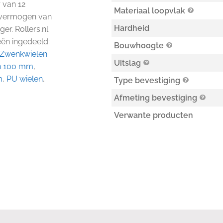
 van 12
Materiaal loopvlak
agvermogen van
Hardheid
ger. Rollers.nl
eën ingedeeld:
Bouwhoogte
Zwenkwielen
Uitslag
n 100 mm
,
m
,
PU wielen
,
Type bevestiging
Afmeting bevestiging
Verwante producten