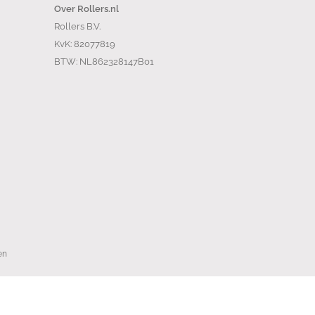
Over Rollers.nl
Rollers B.V.
KvK: 82077819
BTW: NL862328147B01
en