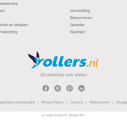
tenservice
act
Verzending
Retourneren
ellen en betalen
Garantie
mekorting
Klachten
Dé webshop voor wielen
lgemene voorwaarden
|
Privacy Policy
|
Contact
|
Retourneren
|
Inlogg
© 2026 Rollers.nl | Rollers B.V.