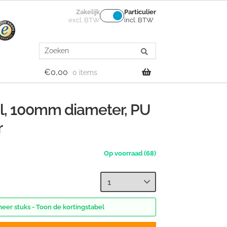
Zakelijk
Particulier
excl. BTW
incl. BTW
Search
for:
€
0,00
0 items
l, 100mm diameter, PU
r
(68)
meer stuks - Toon de kortingstabel