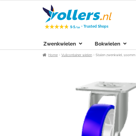
Ga
Ga
door
naar
naar
de
-
9.5
Trusted Shops
/10
navigatie
inhoud
Zwenkwielen
Bokwielen
Home
Vuilcontainer wielen
Stalen zwenkwiel, 100mm d