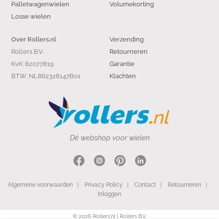
Palletwagenwielen
Volumekorting
Losse wielen
Verzending
Over Rollers.nl
Rollers B.V.
Retourneren
KvK: 82077819
Garantie
BTW: NL862328147B01
Klachten
Dé webshop voor wielen
Algemene voorwaarden
|
Privacy Policy
|
Contact
|
Retourneren
|
Inloggen
© 2026 Rollers.nl | Rollers B.V.