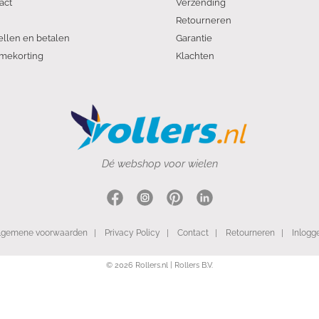
act
Verzending
Retourneren
ellen en betalen
Garantie
mekorting
Klachten
Dé webshop voor wielen
lgemene voorwaarden
|
Privacy Policy
|
Contact
|
Retourneren
|
Inlogg
© 2026 Rollers.nl | Rollers B.V.