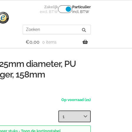
Zakelijk
Particulier
excl. BTW
incl. BTW
Search
for:
€
0,00
0 items
 125mm diameter, PU
ager, 158mm
(21)
meer stuks - Toon de kortingstabel