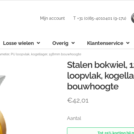
Mijn account
T +31 (0)85-4010401 (9-17u)
Losse wielen
Overig
Klantenservice
iameter, PU loopvlak, kogellager, 158mm bouwhoogte
Stalen bokwiel,
loopvlak, kogell
bouwhoogte
€
42,01
Aantal
Tot 25% korting bij 