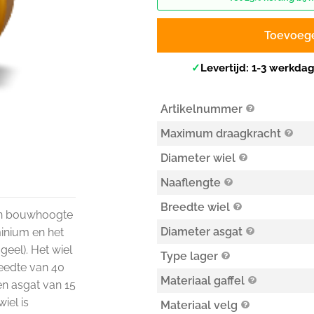
Toevoeg
✓
Levertijd: 1-3 werkda
Artikelnummer
Maximum draagkracht
Diameter wiel
Naaflengte
Breedte wiel
 een bouwhoogte
Diameter asgat
inium en het
geel). Het wiel
Type lager
eedte van 40
Materiaal gaffel
n asgat van 15
iel is
Materiaal velg