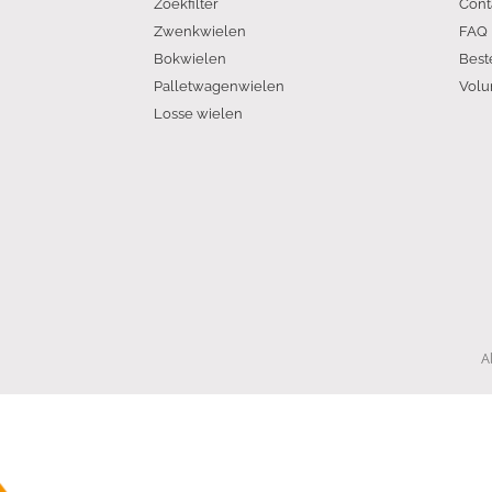
Zoekfilter
Cont
Zwenkwielen
FAQ
Bokwielen
Best
Palletwagenwielen
Volu
Losse wielen
A