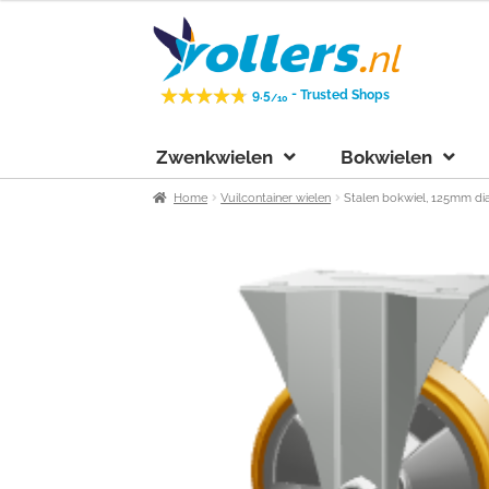
Ga
Ga
door
naar
naar
de
-
9.5
Trusted Shops
/10
navigatie
inhoud
Zwenkwielen
Bokwielen
Home
Vuilcontainer wielen
Stalen bokwiel, 125mm d