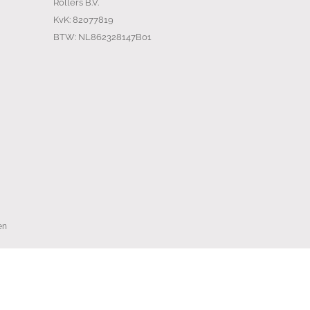
Rollers B.V.
KvK: 82077819
BTW: NL862328147B01
en