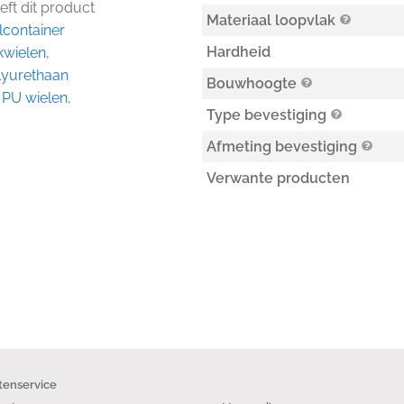
eft dit product
Materiaal loopvlak
lcontainer
Hardheid
kwielen
,
lyurethaan
Bouwhoogte
,
PU wielen
,
Type bevestiging
Afmeting bevestiging
Verwante producten
tenservice