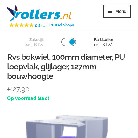
Ga
Ga
Menu
door
naar
naar
de
-
9.5
Trusted Shops
/10
navigatie
inhoud
Subme
Zakelijk
Particulier
Zwenkwielen
excl. BTW
incl. BTW
uitvou
Rvs bokwiel, 100mm diameter, PU
Subme
Bokwielen
loopvlak, glijlager, 127mm
uitvou
bouwhoogte
Subme
Losse wielen
uitvou
€
27,90
Subme
Overig
(160)
uitvou
Subme
Klantenservice
uitvou