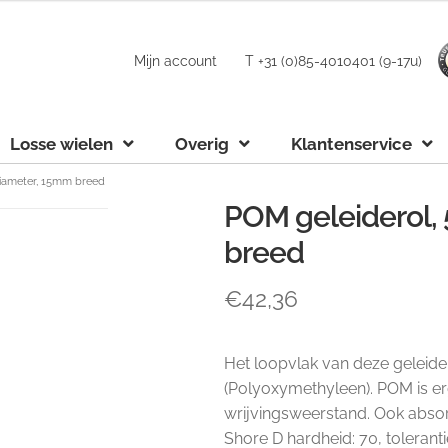
Mijn account
T +31 (0)85-4010401 (9-17u)
Losse wielen
Overig
Klantenservice
iameter, 15mm breed
POM geleiderol
breed
€
42,36
Het loopvlak van deze geleid
(Polyoxymethyleen). POM is erg
wrijvingsweerstand. Ook absorb
Shore D hardheid: 70, toleranti