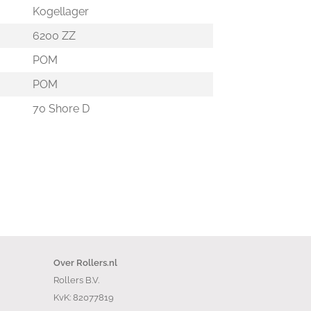
Kogellager
6200 ZZ
POM
POM
70 Shore D
Over Rollers.nl
Rollers B.V.
KvK: 82077819