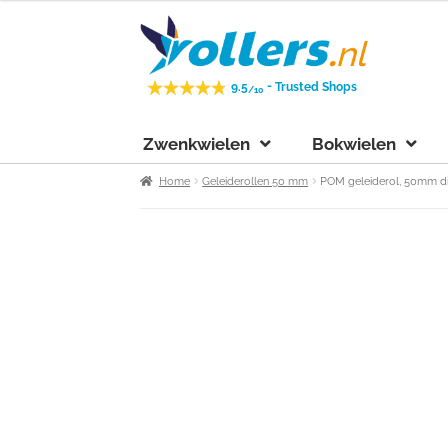
Ga
Ga
door
naar
naar
de
-
9.5
Trusted Shops
/10
navigatie
inhoud
Zwenkwielen
Bokwielen
Home
Geleiderollen 50 mm
POM geleiderol, 50mm d