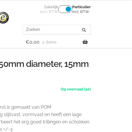
Zakelijk
Particulier
excl. BTW
incl. BTW
Search
for:
€
0,00
0 items
, 50mm diameter, 15mm
(50)
erol is gemaakt van POM
 slijtvast, vormvast en heeft een lage
eert het erg goed trillingen en schokken.
e +/-3