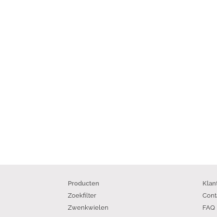
Producten
Klan
Zoekfilter
Cont
Zwenkwielen
FAQ