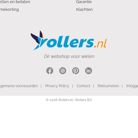
ellen en betalen
Garantie
mekorting
Klachten
Dé webshop voor wielen
lgemene voorwaarden
|
Privacy Policy
|
Contact
|
Retourneren
|
Inlogg
© 2026 Rollers.nl | Rollers B.V.