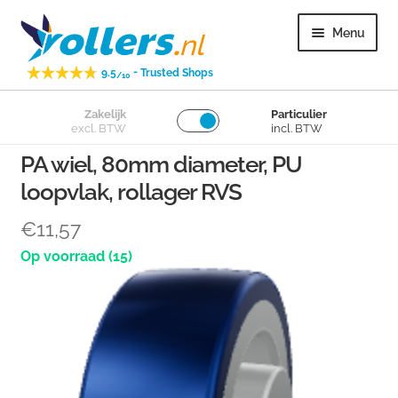
Ga
Ga
Menu
door
naar
naar
de
-
9.5
Trusted Shops
/10
navigatie
inhoud
Subme
Zakelijk
Particulier
Zwenkwielen
excl. BTW
incl. BTW
uitvou
PA wiel, 80mm diameter, PU
Subme
Bokwielen
loopvlak, rollager RVS
uitvou
Subme
Losse wielen
€
11,57
uitvou
(15)
Subme
Overig
uitvou
Subme
Klantenservice
uitvou