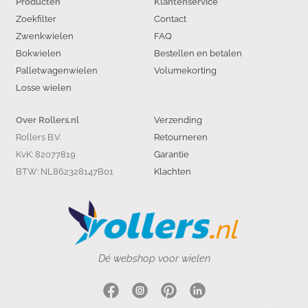
Producten
Klantenservice
Zoekfilter
Contact
Zwenkwielen
FAQ
Bokwielen
Bestellen en betalen
Palletwagenwielen
Volumekorting
Losse wielen
Verzending
Over Rollers.nl
Rollers B.V.
Retourneren
KvK: 82077819
Garantie
BTW: NL862328147B01
Klachten
Dé webshop voor wielen