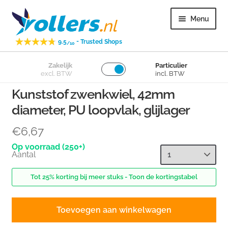
Ga
Ga
Menu
door
naar
naar
de
-
9.5
Trusted Shops
/10
navigatie
inhoud
Subme
Zakelijk
Particulier
Zwenkwielen
excl. BTW
incl. BTW
uitvou
Kunststof zwenkwiel, 42mm
Subme
Bokwielen
diameter, PU loopvlak, glijlager
uitvou
Subme
Losse wielen
€
6,67
uitvou
(250+)
Aantal
Subme
Overig
uitvou
Tot 25% korting bij meer stuks - Toon de kortingstabel
Subme
Klantenservice
uitvou
Toevoegen aan winkelwagen