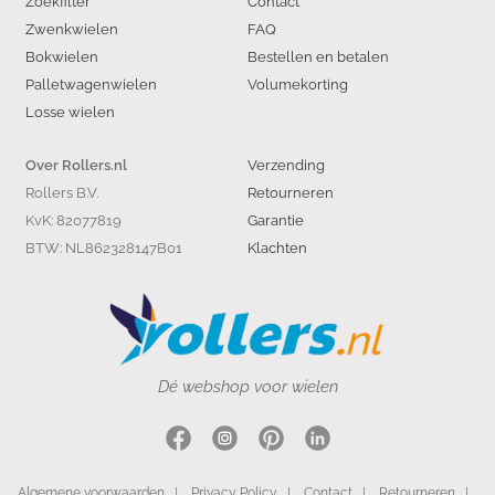
Zoekfilter
Contact
Zwenkwielen
FAQ
Bokwielen
Bestellen en betalen
Palletwagenwielen
Volumekorting
Losse wielen
Verzending
Over Rollers.nl
Rollers B.V.
Retourneren
KvK: 82077819
Garantie
BTW: NL862328147B01
Klachten
Dé webshop voor wielen
Algemene voorwaarden
|
Privacy Policy
|
Contact
|
Retourneren
|