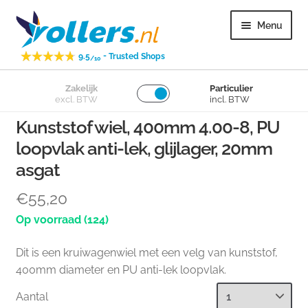
Ga
Ga
Menu
door
naar
naar
de
-
9.5
Trusted Shops
/10
navigatie
inhoud
Subme
Zakelijk
Particulier
Zwenkwielen
excl. BTW
incl. BTW
uitvou
Kunststof wiel, 400mm 4.00-8, PU
Subme
Bokwielen
loopvlak anti-lek, glijlager, 20mm
uitvou
asgat
Subme
Losse wielen
uitvou
€
55,20
Subme
Overig
(124)
uitvou
Dit is een kruiwagenwiel met een velg van kunststof,
Subme
Klantenservice
400mm diameter en PU anti-lek loopvlak.
uitvou
Aantal