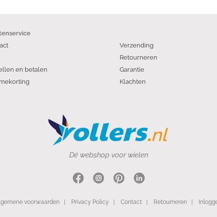
tenservice
act
Verzending
Retourneren
ellen en betalen
Garantie
mekorting
Klachten
Dé webshop voor wielen
lgemene voorwaarden
|
Privacy Policy
|
Contact
|
Retourneren
|
Inlogg