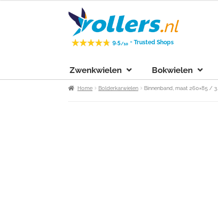
Ga
Ga
door
naar
naar
de
-
9.5
Trusted Shops
/10
navigatie
inhoud
Zwenkwielen
Bokwielen
Home
Bolderkarwielen
Binnenband, maat 260×85 / 3