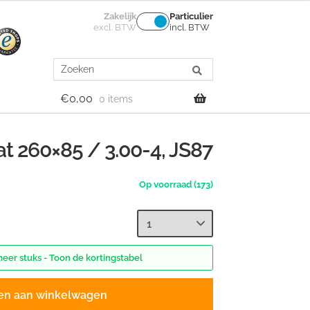
Zakelijk
Particulier
excl. BTW
incl. BTW
Search
for:
€
0,00
0 items
 260×85 / 3.00-4, JS87
(173)
meer stuks - Toon de kortingstabel
en aan winkelwagen