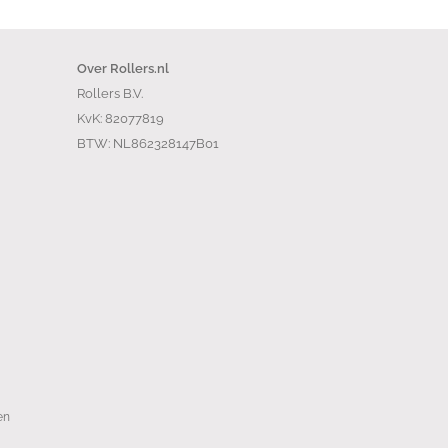
Over Rollers.nl
Rollers B.V.
KvK: 82077819
BTW: NL862328147B01
en